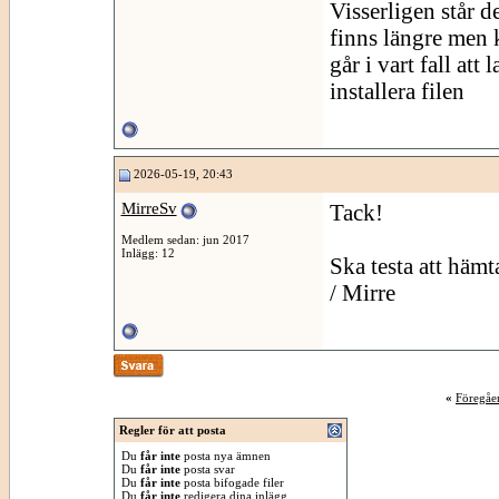
Visserligen står d
finns längre men k
går i vart fall att 
installera filen
2026-05-19, 20:43
MirreSv
Tack!
Medlem sedan: jun 2017
Inlägg: 12
Ska testa att hämt
/ Mirre
«
Föregåe
Regler för att posta
Du
får inte
posta nya ämnen
Du
får inte
posta svar
Du
får inte
posta bifogade filer
Du
får inte
redigera dina inlägg