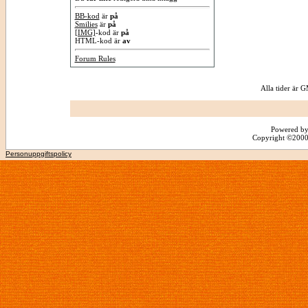
BB-kod
är
på
Smilies
är
på
[IMG]
-kod är
på
HTML-kod är
av
Forum Rules
Alla tider är
Powered by
Copyright ©2000 -
Personuppgiftspolicy