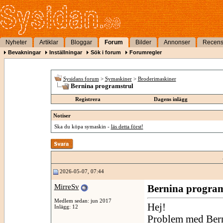
Nyheter
Artiklar
Bloggar
Forum
Bilder
Annonser
Recens
Bevakningar
Inställningar
Sök i forum
Forumregler
Sysidans forum
>
Symaskiner
>
Broderimaskiner
Bernina programstrul
Registrera
Dagens inlägg
Notiser
Ska du köpa symaskin -
läs detta först!
2026-05-07, 07:44
MirreSv
Bernina program
Medlem sedan: jun 2017
Hej!
Inlägg: 12
Problem med Bern