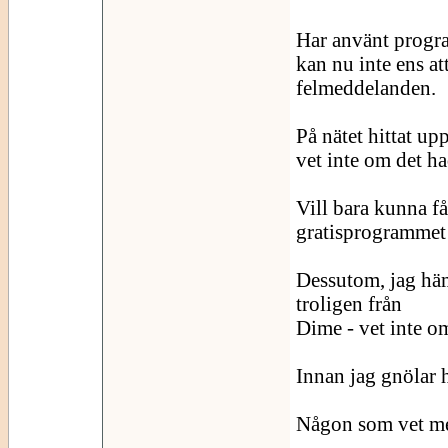
Har använt progr
kan nu inte ens at
felmeddelanden.
På nätet hittat upp
vet inte om det ha
Vill bara kunna få
gratisprogrammet I
Dessutom, jag häm
troligen från
Dime - vet inte o
Innan jag gnölar h
Någon som vet me