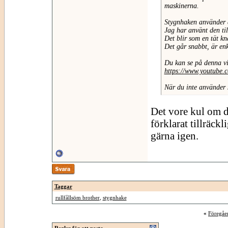
maskinerna.
Stygnhaken använder du
Jag har använt den till
Det blir som en tät k
Det går snabbt, är enk
Du kan se på denna v
https://www.youtub
När du inte använder 
Det vore kul om du
förklarat tillräckli
gärna igen.
Taggar
rullfållsöm brother
,
stygnhake
«
Föregåe