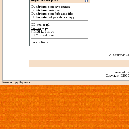
Regler för att posta
Du
får inte
posta nya ämnen
Du
får inte
posta svar
Du
får inte
posta bifogade filer
Du
får inte
redigera dina inlägg
BB-kod
är
på
Smilies
är
på
[IMG]
-kod är
av
HTML-kod är
av
Forum Rules
Alla tider är
Powered by
Copyright ©2000 -
Personuppgiftspolicy