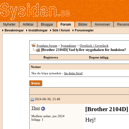
Nyheter
Artiklar
Bloggar
Forum
Bilder
Annonser
Recens
Bevakningar
Inställningar
Sök i forum
Forumregler
Sysidans forum
>
Symaskiner
>
Overlock / Coverlock
[Brother 2104D] Vad fyller stygnhaken för funktion?
Registrera
Dagens inlägg
Notiser
Ska du köpa symaskin -
läs detta först!
2024-06-30, 15:48
Thor
[Brother 2104D] 
Medlem sedan: jun 2024
Hej!
Inlägg: 1