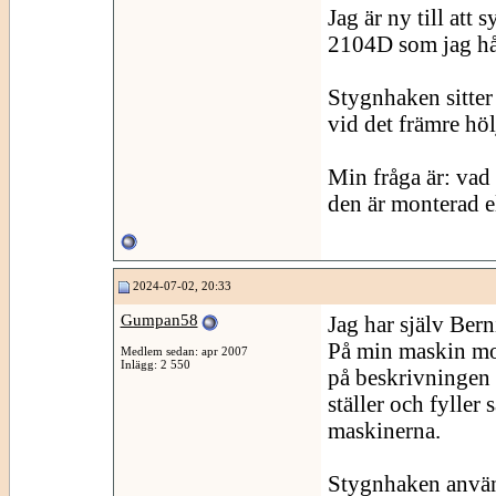
Jag är ny till att
2104D som jag håll
Stygnhaken sitter
vid det främre höl
Min fråga är: vad 
den är monterad e
2024-07-02, 20:33
Gumpan58
Jag har själv Berni
På min maskin mont
Medlem sedan: apr 2007
Inlägg: 2 550
på beskrivningen 
ställer och fylle
maskinerna.
Stygnhaken använd