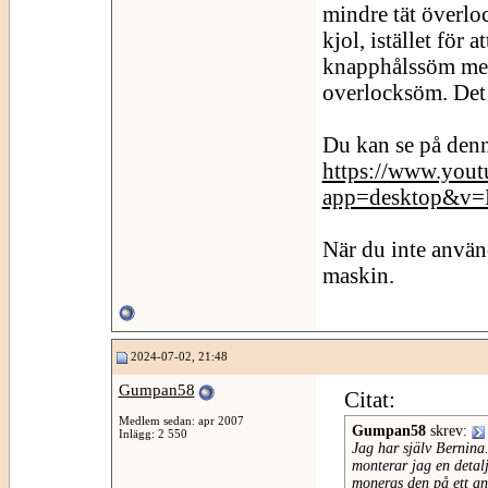
mindre tät överloc
kjol, istället för 
knapphålssöm men
overlocksöm. Det 
Du kan se på denn
https://www.yout
app=desktop&v
När du inte använ
maskin.
2024-07-02, 21:48
Gumpan58
Citat:
Medlem sedan: apr 2007
Gumpan58
skrev:
Inlägg: 2 550
Jag har själv Bernina.
monterar jag en detal
moneras den på ett ann