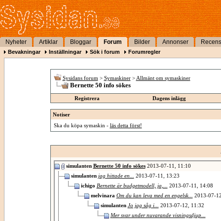
Nyheter
Artiklar
Bloggar
Forum
Bilder
Annonser
Recens
Bevakningar
Inställningar
Sök i forum
Forumregler
Sysidans forum
>
Symaskiner
>
Allmänt om symaskiner
Bernette 50 info sökes
Registrera
Dagens inlägg
Notiser
Ska du köpa symaskin -
läs detta först!
simulanten
Bernette 50 info sökes
2013-07-11,
11:10
simulanten
jag hittade en...
2013-07-11,
13:23
ichigo
Bernette är budgetmodell, ja,...
2013-07-11,
14:08
melvinara
Om du kan leva med en engelsk...
2013-07-1
simulanten
Jo jag såg i...
2013-07-12,
11:32
Mer svar under nuvarande visningsdjup...