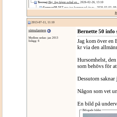
Tovreaj
Hej, Jag köpte också en...
2026-02-26,
13:10
Gumpan58
DET ena jag kommer på är ev...
2026-03-03,
08
P
2013-07-11, 11:10
simulanten
Bernette 50 info 
Medlem sedan: jan 2013
Jag kom över en Be
Inlägg: 6
kr via den allmänn
Hursomhelst, den 
som behövs för at
Dessutom saknar j
Någon som vet ung
En bild på underv
Bifogade bilder