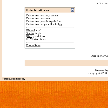
«
Föregåe
Regler för att posta
Du
får inte
posta nya ämnen
Du
får inte
posta svar
Du
får inte
posta bifogade filer
Du
får inte
redigera dina inlägg
BB-kod
är
på
Smilies
är
på
[IMG]
-kod är
av
HTML-kod är
av
Forum Rules
Alla tider är
Powered by
Copyright ©2000 -
Personuppgiftspolicy