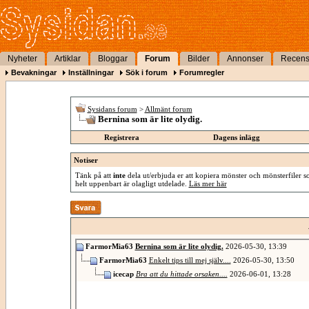
Nyheter
Artiklar
Bloggar
Forum
Bilder
Annonser
Recens
Bevakningar
Inställningar
Sök i forum
Forumregler
Sysidans forum
>
Allmänt forum
Bernina som är lite olydig.
Registrera
Dagens inlägg
Notiser
Tänk på att
inte
dela ut/erbjuda er att kopiera mönster och mönsterfiler so
helt uppenbart är olagligt utdelade.
Läs mer här
FarmorMia63
Bernina som är lite olydig.
2026-05-30,
13:39
FarmorMia63
Enkelt tips till mej själv....
2026-05-30,
13:50
icecap
Bra att du hittade orsaken....
2026-06-01,
13:28