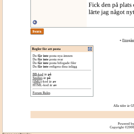
Fick den på plats
lärte jag något nyt
«
Föregåe
Regler för att posta
Du
får inte
posta nya ämnen
Du
får inte
posta svar
Du
får inte
posta bifogade filer
Du
får inte
redigera dina inlägg
BB-kod
är
på
Smilies
är
på
[IMG]
-kod är
av
HTML-kod är
av
Forum Rules
Alla tider är
Powered by
Copyright ©2000 -