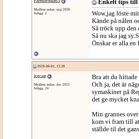
FarmorMia63
Enkelt tips til
Medlem sedan: maj 2026
Wow,jag löste mit
Inlägg: 2
Kände på nålen och
Så tröck upp den o
Så nu ska jag sy.S
Önskar er alla en 
2026-06-01, 13:28
icecap
Bra att du hittade
Och ja, det är någ
Medlem sedan: dec 2025
Inlägg: 24
symaskiner på Repa
det ge mycket kna
Min grannes overlo
kom vi fram till a
ställde til det ga