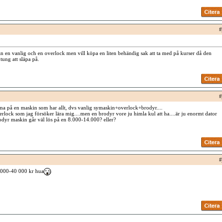
#
n en vanlig och en overlock men vill köpa en liten behändig sak att ta med på kurser då den
 tung att släpa på.
#
a på en maskin som har allt, dvs vanlig symaskin+overlock+brodyr....
erlock som jag försöker lära mig....men en brodyr vore ju himla kul att ha....är ju enormt dator
odyr maskin går väl lös på en 8.000-14.000? eller?
#
 000-40 000 kr hua