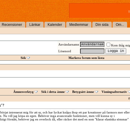
T
Recensioner
Länkar
Kalender
Medlemmar
Din sida
Om...
Användarnamn
Kom ihåg mi
Lösenord
Sök
Markera forum som lästa
Ämnesverktyg
Sök i detta ämne
Betygsätt ämne
Visningsalternativ
#
g"?
börjat intresserat mig för att sy, och har lyckat knåpa ihop ett par kreationer på farmors mer eller
. Nu vill jag köpa en egen. Behöver inga avancerade funktioner, men vill kunna sy i
riktigt förstått, behöver jag en overlock då, eller räcker det med en som "klarar elastiska sömmar"
!