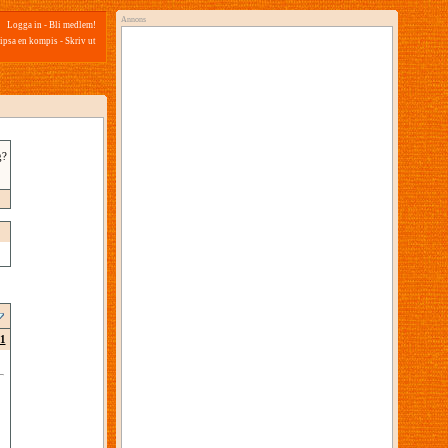
Annons
Logga in
-
Bli medlem!
ipsa en kompis
-
Skriv ut
g?
1