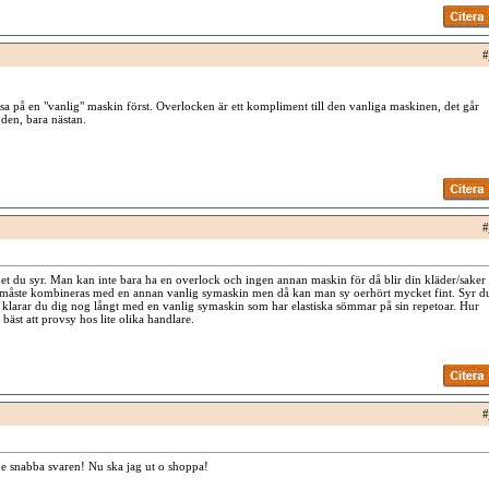
#
atsa på en "vanlig" maskin först. Overlocken är ett kompliment till den vanliga maskinen, det går
å den, bara nästan.
#
t du syr. Man kan inte bara ha en overlock och ingen annan maskin för då blir din kläder/saker
 måste kombineras med en annan vanlig symaskin men då kan man sy oerhört mycket fint. Syr d
å klarar du dig nog långt med en vanlig symaskin som har elastiska sömmar på sin repetoar. Hur
 bäst att provsy hos lite olika handlare.
#
 snabba svaren! Nu ska jag ut o shoppa!