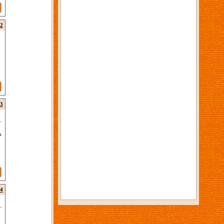
2
3
u
4