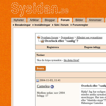
Nyheter
Artiklar
Bloggar
Forum
Bilder
Annonser
Bevakningar
Inställningar
Sök i forum
Forumregler
Sysidans forum
>
Symaskiner
>
Allmänt om symaskiner
Overlock eller "vanlig"?
Registrera
Dagens inlägg
Notiser
Ska du köpa symaskin -
läs detta först!
2004-11-03, 11:41
Camelea
Overlock eller "vanli
Hjälp! Jag har nyligen 
Medlem sedan: nov 2004
mindre antika symaksin
Inlägg: 17
stretchtyger. Har inte 
eller "elastiska stygn"?
Hälsningar Camelea