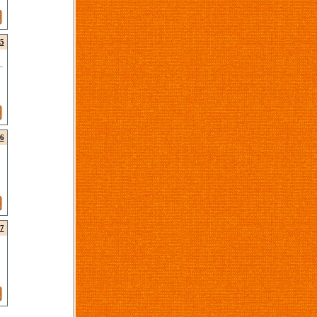
5
6
7