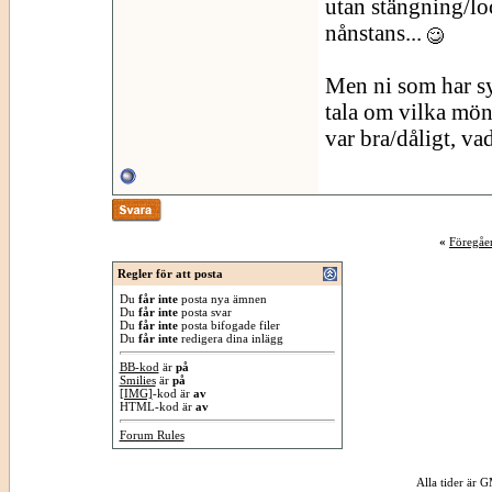
utan stängning/loc
nånstans...
Men ni som har sy
tala om vilka mön
var bra/dåligt, va
«
Föregåe
Regler för att posta
Du
får inte
posta nya ämnen
Du
får inte
posta svar
Du
får inte
posta bifogade filer
Du
får inte
redigera dina inlägg
BB-kod
är
på
Smilies
är
på
[IMG]
-kod är
av
HTML-kod är
av
Forum Rules
Alla tider är