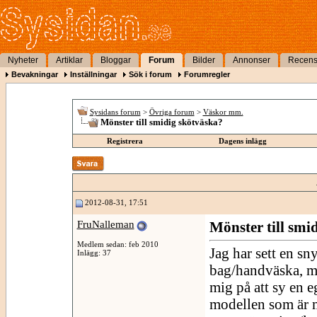
Nyheter
Artiklar
Bloggar
Forum
Bilder
Annonser
Recens
Bevakningar
Inställningar
Sök i forum
Forumregler
Sysidans forum
>
Övriga forum
>
Väskor mm.
Mönster till smidig skötväska?
Registrera
Dagens inlägg
2012-08-31, 17:51
FruNalleman
Mönster till smi
Medlem sedan: feb 2010
Jag har sett en s
Inlägg: 37
bag/handväska, me
mig på att sy en eg
modellen som är m