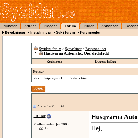
Nyheter
Artiklar
Bloggar
Forum
Bilder
Annonser
Recens
Bevakningar
Inställningar
Sök i forum
Forumregler
Sysidans forum
>
Symaskiner
>
Bassymaskiner
Husqvarna Automatic, Ojordad sladd
Registrera
Dagens inlägg
Notiser
Ska du köpa symaskin -
läs detta först!
2026-05-08, 11:41
anmar
Husqvarna Autom
Medlem sedan: jan 2005
Hej,
Inlägg: 15