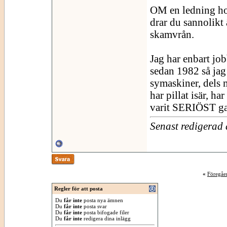
OM en ledning hop
drar du sannolikt
skamvrån.
Jag har enbart job
sedan 1982 så jag
symaskiner, dels m
har pillat isär, ha
varit SERIÖST g
Senast redigerad
«
Föregåe
Regler för att posta
Du
får inte
posta nya ämnen
Du
får inte
posta svar
Du
får inte
posta bifogade filer
Du
får inte
redigera dina inlägg