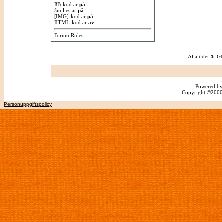
BB-kod
är
på
Smilies
är
på
[IMG]
-kod är
på
HTML-kod är
av
Forum Rules
Alla tider är
Powered by
Copyright ©2000 -
Personuppgiftspolicy