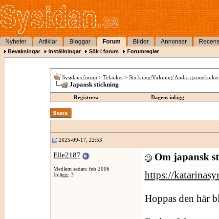
Nyheter
Artiklar
Bloggar
Forum
Bilder
Annonser
Recens
Bevakningar
Inställningar
Sök i forum
Forumregler
Sysidans forum
>
Tekniker
>
Stickning/Virkning/ Andra garntekniker
Japansk stickning
Registrera
Dagens inlägg
2025-09-17, 22:53
Elle2187
Om japansk sti
Medlem sedan: feb 2006
https://katarinas
Inlägg: 3
Hoppas den här bl