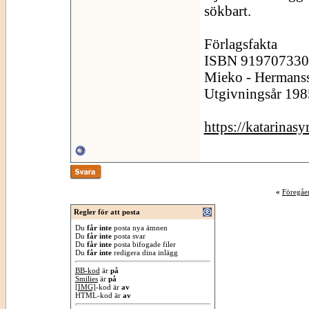
sökbart.
Förlagsfakta
ISBN 919707330x 
Mieko - Hermans
Utgivningsår 198
https://katarinas
«
Föregåe
Regler för att posta
Du
får inte
posta nya ämnen
Du
får inte
posta svar
Du
får inte
posta bifogade filer
Du
får inte
redigera dina inlägg
BB-kod
är
på
Smilies
är
på
[IMG]
-kod är
av
HTML-kod är
av