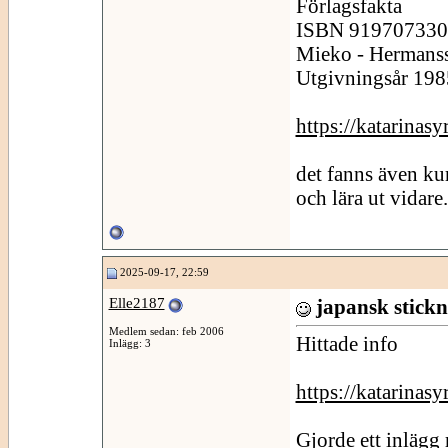
Förlagsfakta
ISBN 919707330x 
Mieko - Hermans
Utgivningsår 198
https://katarinas
det fanns även ku
och lära ut vidare.
2025-09-17, 22:59
Elle2187
japansk stickn
Medlem sedan: feb 2006
Hittade info
Inlägg: 3
https://katarinas
Gjorde ett inlägg 