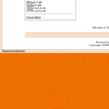
BB-kod
är
på
Smilies
är
på
[IMG]
-kod är
av
HTML-kod är
av
Forum Rules
Alla tider är
Powered by
Copyright ©2000 -
Personuppgiftspolicy