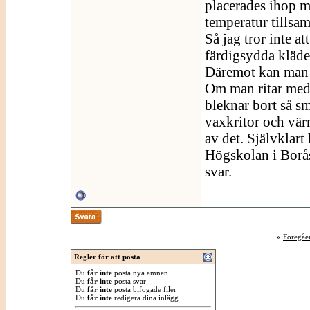
placerades ihop m
temperatur tillsa
Så jag tror inte a
färdigsydda kläder
Däremot kan man b
Om man ritar med 
bleknar bort så s
vaxkritor och värm
av det. Självklart
Högskolan i Borås
svar.
«
Föregåe
Regler för att posta
Du
får inte
posta nya ämnen
Du
får inte
posta svar
Du
får inte
posta bifogade filer
Du
får inte
redigera dina inlägg