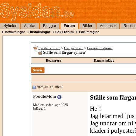
Nyheter
Artiklar
Bloggar
Forum
Bilder
Annonser
Recens
Bevakningar
Inställningar
Sök i forum
Forumregler
Sysidans forum
>
Övriga forum
>
Leverantörsforum
Ställe som färgar syntet?
Registrera
Dagens inlägg
2025-04-18, 08:49
PoodleMom
Ställe som färga
Medlem sedan: apr 2025
Hej!
Inlägg: 1
Jag letar med ljus
Jag undrar om ni 
kläder i polyester