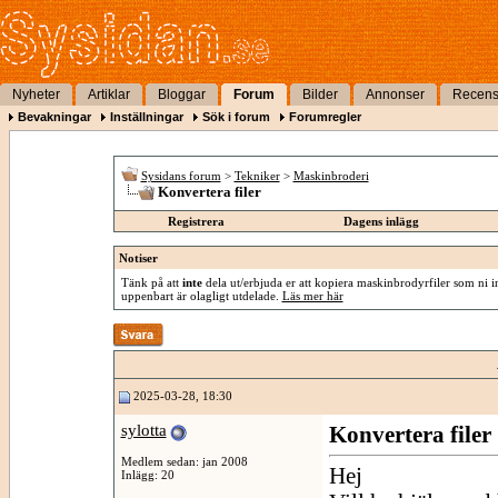
Nyheter
Artiklar
Bloggar
Forum
Bilder
Annonser
Recens
Bevakningar
Inställningar
Sök i forum
Forumregler
Sysidans forum
>
Tekniker
>
Maskinbroderi
Konvertera filer
Registrera
Dagens inlägg
Notiser
Tänk på att
inte
dela ut/erbjuda er att kopiera maskinbrodyrfiler som ni int
uppenbart är olagligt utdelade.
Läs mer här
2025-03-28, 18:30
sylotta
Konvertera filer
Medlem sedan: jan 2008
Hej
Inlägg: 20