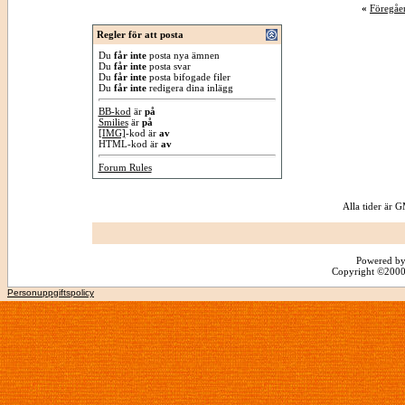
«
Föregåe
Regler för att posta
Du
får inte
posta nya ämnen
Du
får inte
posta svar
Du
får inte
posta bifogade filer
Du
får inte
redigera dina inlägg
BB-kod
är
på
Smilies
är
på
[IMG]
-kod är
av
HTML-kod är
av
Forum Rules
Alla tider är
Powered by
Copyright ©2000 -
Personuppgiftspolicy