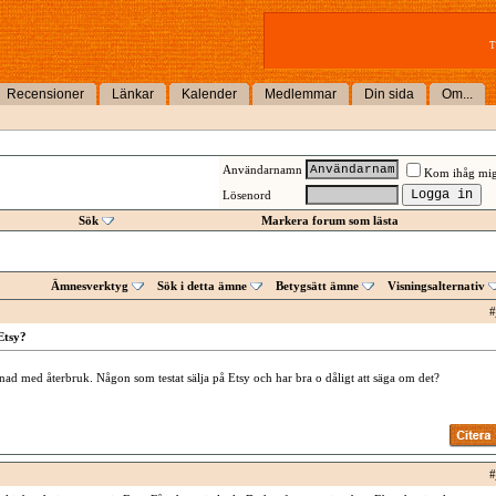
T
Recensioner
Länkar
Kalender
Medlemmar
Din sida
Om...
Användarnamn
Kom ihåg mi
Lösenord
Sök
Markera forum som lästa
Ämnesverktyg
Sök i detta ämne
Betygsätt ämne
Visningsalternativ
#
Etsy?
nad med återbruk. Någon som testat sälja på Etsy och har bra o dåligt att säga om det?
#