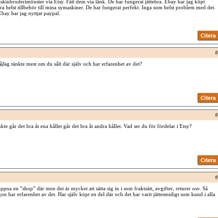
skinbroderimönster via Etsy. Fått dem via länk. De har fungerat jättebra. Ebay har jag köpt
ra helst tillbehör till mina symaskiner. De har fungerat perfekt. Inga som helst problem med det.
bay har jag nyttjat paypal.
#
Jag tänkte mest om du sålt där själv och har erfarenhet av det?
#
kte går det bra åt ena hållet går det bra åt andra hållet. Vad ser du för fördelar i Etsy?
#
pna en ”shop” där men det är mycket att sätta sig in i som fraktsätt, avgifter, returer osv. Så
gon har erfarenhet av det. Har själv köpt en del där och det har varit jättesmidigt som kund i alla