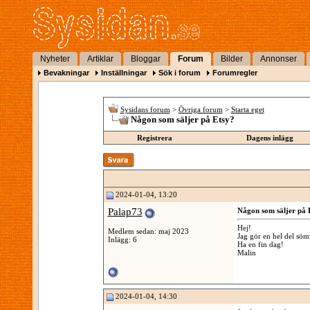
Nyheter
Artiklar
Bloggar
Forum
Bilder
Annonser
Bevakningar
Inställningar
Sök i forum
Forumregler
Sysidans forum
>
Övriga forum
>
Starta eget
Någon som säljer på Etsy?
Registrera
Dagens inlägg
2024-01-04, 13:20
Palap73
Någon som säljer på 
Hej!
Medlem sedan: maj 2023
Jag gör en hel del söm
Inlägg: 6
Ha en fin dag!
Malin
2024-01-04, 14:30