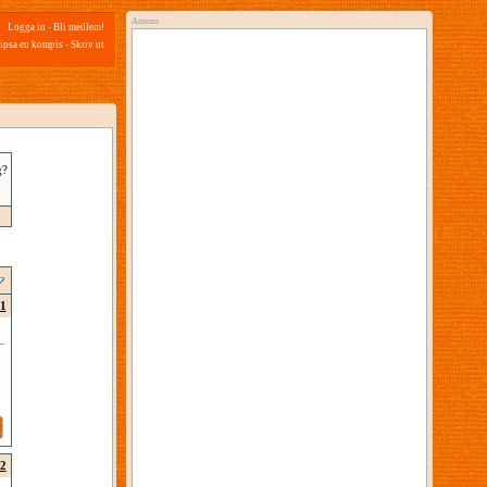
Annons
Logga in
-
Bli medlem!
ipsa en kompis
-
Skriv ut
g?
1
2