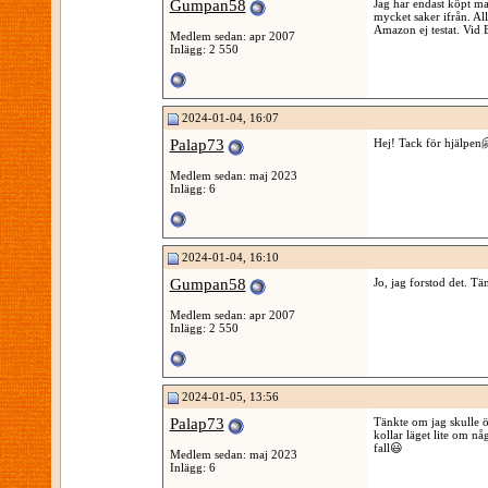
Gumpan58
Jag har endast köpt ma
mycket saker ifrån. All
Amazon ej testat. Vid E
Medlem sedan: apr 2007
Inlägg: 2 550
2024-01-04, 16:07
Palap73
Hej! Tack för hjälpen
Medlem sedan: maj 2023
Inlägg: 6
2024-01-04, 16:10
Gumpan58
Jo, jag forstod det. Tän
Medlem sedan: apr 2007
Inlägg: 2 550
2024-01-05, 13:56
Palap73
Tänkte om jag skulle öp
kollar läget lite om nå
fall😃
Medlem sedan: maj 2023
Inlägg: 6