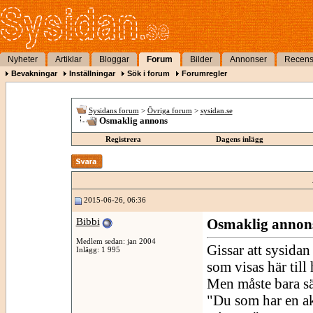
Nyheter
Artiklar
Bloggar
Forum
Bilder
Annonser
Recens
Bevakningar
Inställningar
Sök i forum
Forumregler
Sysidans forum
>
Övriga forum
>
sysidan.se
Osmaklig annons
Registrera
Dagens inlägg
2015-06-26, 06:36
Bibbi
Osmaklig annon
Medlem sedan: jan 2004
Gissar att sysidan
Inlägg: 1 995
som visas här till
Men måste bara sä
"Du som har en ak