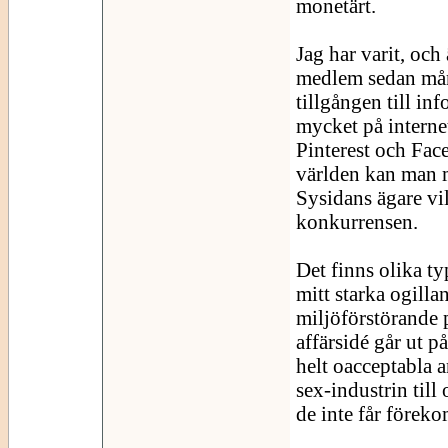
monetärt.
Jag har varit, och
medlem sedan mång
tillgången till in
mycket på interne
Pinterest och Fac
världen kan man me
Sysidans ägare vil
konkurrensen.
Det finns olika t
mitt starka ogilla
miljöförstörande p
affärsidé går ut p
helt oacceptabla 
sex-industrin till 
de inte får förek