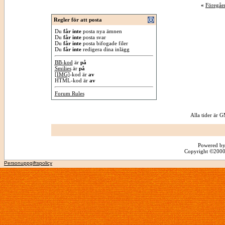
«
Föregåe
Regler för att posta
Du
får inte
posta nya ämnen
Du
får inte
posta svar
Du
får inte
posta bifogade filer
Du
får inte
redigera dina inlägg
BB-kod
är
på
Smilies
är
på
[IMG]
-kod är
av
HTML-kod är
av
Forum Rules
Alla tider är
Powered by
Copyright ©2000 -
Personuppgiftspolicy