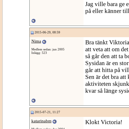
Jag ville bara ge
på eller känner til
2015-06-29, 08:59
Nima
Bra tänkt Viktoria
att veta att om de
Medlem sedan: jun 2005
Inlägg: 523
så går den att ta b
Sysidan är en sto
går att hitta på vil
Sen är det bra att
aktiviteten skjun
kvar så länge sys
2015-07-21, 11:27
katarinabm
Klokt Victoria!
Medlem sedan: dec 2004