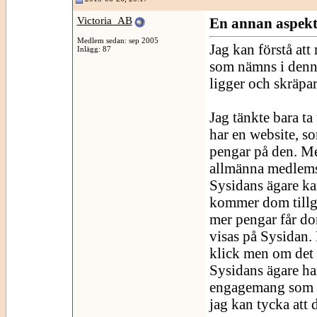
Victoria_AB
En annan aspekt
Medlem sedan: sep 2005
Jag kan förstå at
Inlägg: 87
som nämns i denna
ligger och skräpar
Jag tänkte bara 
har en website, som
pengar på den. Med
allmänna medlems
Sysidans ägare kan
kommer dom tillgo
mer pengar får do
visas på Sysidan.
klick men om det ä
Sysidans ägare ha
engagemang som vi
jag kan tycka att 