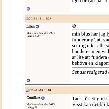
igen bra att ha ...
2016-11-11, 18:23
helen
min blus har jag l
Medlem sedan: dec 2004
Inlägg: 699
funderar på att va
ser dig eller alla 
handen-- men vad 
ar lite att fundera
behöva en klagomu
Senast redigerad
2016-11-13, 19:18
GunillaA
Tack för ett gott sk
Visst kan det bli 
Medlem sedan: dec 2015
Inlägg: 9