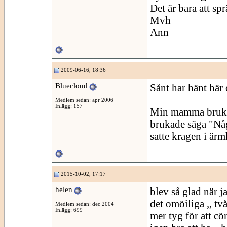
Det är bara att sp
Mvh
Ann
2009-06-16, 18:36
Bluecloud
Sånt har hänt här 
Medlem sedan: apr 2006
Inlägg: 157
Min mamma brukad
brukade säga "Någ
satte kragen i ärm
2015-10-02, 17:17
helen
blev så glad när ja
det omöiliga ,, t
Medlem sedan: dec 2004
Inlägg: 699
mer tyg för att cör