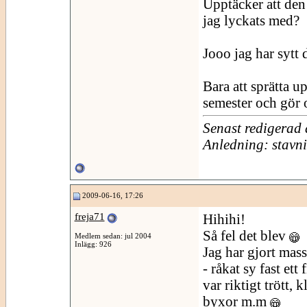
Upptäcker att den 
jag lyckats med?
Jooo jag har sytt 
Bara att sprätta u
semester och gör 
Senast redigerad
Anledning: stavn
2009-06-16, 17:26
freja71
Hihihi!
Så fel det blev
Medlem sedan: jul 2004
Inlägg: 926
Jag har gjort mass
- råkat sy fast ett
var riktigt trött,
byxor m.m