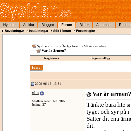
Nyheter
Artiklar
Bloggar
Forum
Bilder
Annonser
Recens
Bevakningar
Inställningar
Sök i forum
Forumregler
Sysidans forum
>
Övriga forum
>
Värsta skapelsen
Var är ärmen?
Registrera
Dagens inlägg
2009-06-16, 13:31
xlin
Var är ärmen
Medlem sedan: feb 2007
Tänkte bara lite sn
Inlägg: 27
tyget och syr på i 
Sätter dit ena ärm
dit.