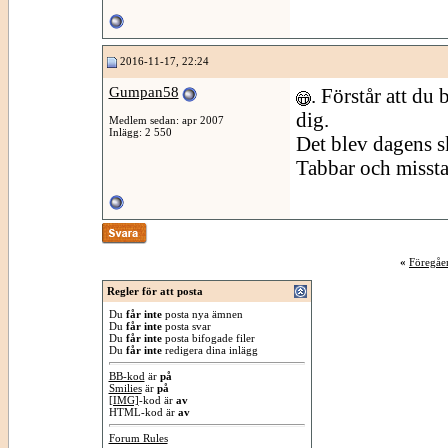
2016-11-17, 22:24
Gumpan58
. Förstår att du
dig.
Medlem sedan: apr 2007
Inlägg: 2 550
Det blev dagens sk
Tabbar och missta
«
Föregåe
Regler för att posta
Du
får inte
posta nya ämnen
Du
får inte
posta svar
Du
får inte
posta bifogade filer
Du
får inte
redigera dina inlägg
BB-kod
är
på
Smilies
är
på
[IMG]
-kod är
av
HTML-kod är
av
Forum Rules