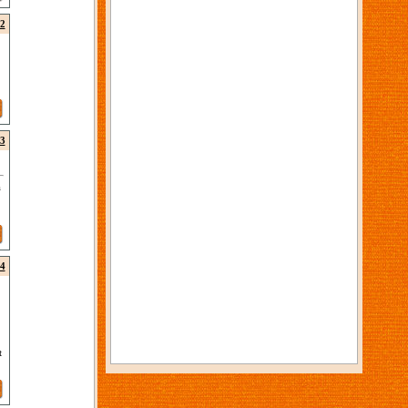
2
3
å
4
t