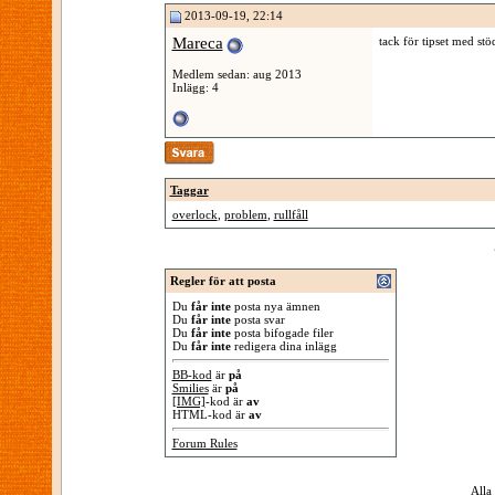
2013-09-19, 22:14
Mareca
tack för tipset med st
Medlem sedan: aug 2013
Inlägg: 4
Taggar
overlock
,
problem
,
rullfåll
Regler för att posta
Du
får inte
posta nya ämnen
Du
får inte
posta svar
Du
får inte
posta bifogade filer
Du
får inte
redigera dina inlägg
BB-kod
är
på
Smilies
är
på
[IMG]
-kod är
av
HTML-kod är
av
Forum Rules
Alla