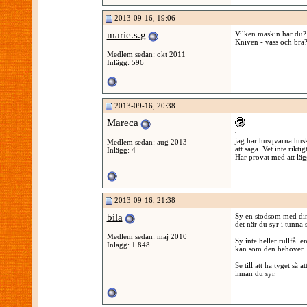
2013-09-16, 19:06
marie.s.g
Vilken maskin har du?
Kniven - vass och bra?
Medlem sedan: okt 2011
Inlägg: 596
2013-09-16, 20:38
Mareca
jag har husqvarna husk
Medlem sedan: aug 2013
att säga. Vet inte rikti
Inlägg: 4
Har provat med att läg
2013-09-16, 21:38
bila
Sy en stödsöm med din 
det när du syr i tunna 
Medlem sedan: maj 2010
Sy inte heller rullfålle
Inlägg: 1 848
kan som den behöver.
Se till att ha tyget så 
innan du syr.