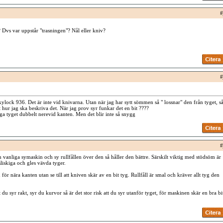
#
 Dvs var uppstår "trasningen"? Nål eller kniv?
#
ylock 936. Det är inte vid knivarna. Utan när jag har sytt sömmen så " lossnar" den från tyget, s
gt hur jag ska beskriva det. När jag prov syr funkar det en bit ????
ga tyget dubbelt nerevid kanten. Men det blir inte så snygg
#
vanliga symaskin och sy rullfållen över den så håller den bättre. Särskilt viktig med stödsöm är
sliskiga och gles vävda tyger.
n för nära kanten utan se till att kniven skär av en bit tyg. Rullfåll är smal och kräver allt tyg den
att du syr rakt, syr du kurvor så är det stor risk att du syr utanför tyget, för maskinen skär en bra bi