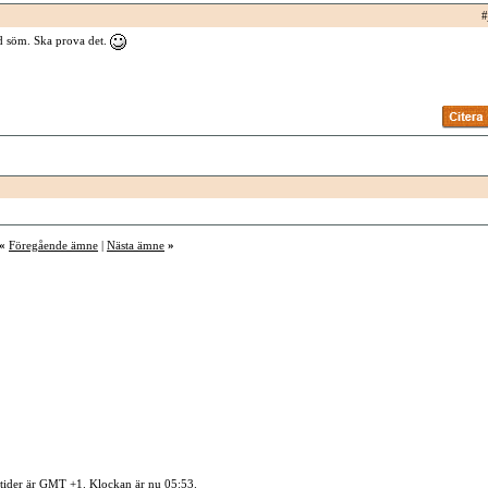
#
öd söm. Ska prova det.
«
Föregående ämne
|
Nästa ämne
»
 tider är GMT +1. Klockan är nu
05:53
.