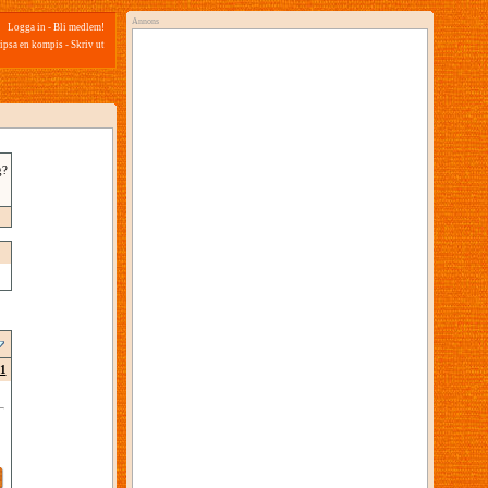
Annons
Logga in
-
Bli medlem!
ipsa en kompis
-
Skriv ut
g?
1