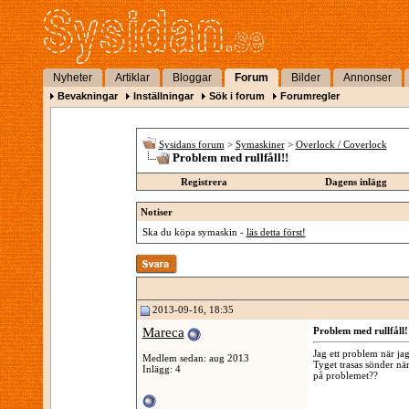
Nyheter
Artiklar
Bloggar
Forum
Bilder
Annonser
Bevakningar
Inställningar
Sök i forum
Forumregler
Sysidans forum
>
Symaskiner
>
Overlock / Coverlock
Problem med rullfåll!!
Registrera
Dagens inlägg
Notiser
Ska du köpa symaskin -
läs detta först!
2013-09-16, 18:35
Mareca
Problem med rullfåll!
Jag ett problem när jag
Medlem sedan: aug 2013
Tyget trasas sönder nä
Inlägg: 4
på problemet??