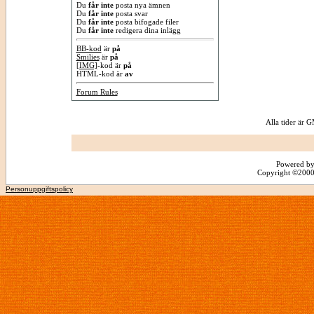
Du
får inte
posta nya ämnen
Du
får inte
posta svar
Du
får inte
posta bifogade filer
Du
får inte
redigera dina inlägg
BB-kod
är
på
Smilies
är
på
[IMG]
-kod är
på
HTML-kod är
av
Forum Rules
Alla tider är
Powered by
Copyright ©2000 -
Personuppgiftspolicy