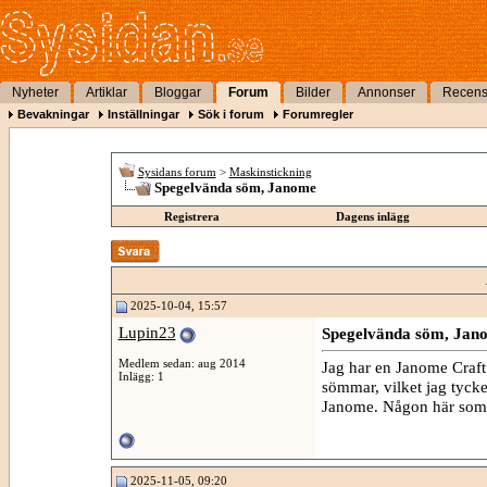
Nyheter
Artiklar
Bloggar
Forum
Bilder
Annonser
Recens
Bevakningar
Inställningar
Sök i forum
Forumregler
Sysidans forum
>
Maskinstickning
Spegelvända söm, Janome
Registrera
Dagens inlägg
2025-10-04, 15:57
Lupin23
Spegelvända söm, Jan
Medlem sedan: aug 2014
Jag har en Janome Craf
Inlägg: 1
sömmar, vilket jag tycke
Janome. Någon här som
2025-11-05, 09:20