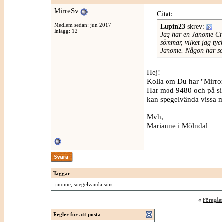
MirreSv
Citat:
Medlem sedan: jun 2017
Lupin23
skrev:
Inlägg: 12
Jag har en Janome Cr
sömmar, vilket jag ty
Janome. Någon här so
Hej!
Kolla om Du har "Mirror
Har mod 9480 och på si
kan spegelvända vissa m
Mvh,
Marianne i Mölndal
Taggar
janome
,
soegelvända söm
«
Föregåe
Regler för att posta