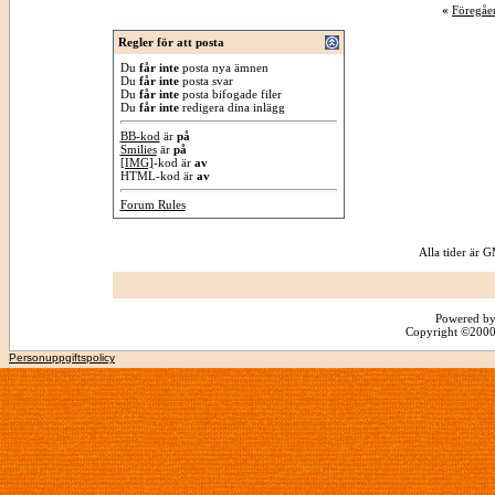
«
Föregåe
Regler för att posta
Du
får inte
posta nya ämnen
Du
får inte
posta svar
Du
får inte
posta bifogade filer
Du
får inte
redigera dina inlägg
BB-kod
är
på
Smilies
är
på
[IMG]
-kod är
av
HTML-kod är
av
Forum Rules
Alla tider är
Powered by
Copyright ©2000 -
Personuppgiftspolicy