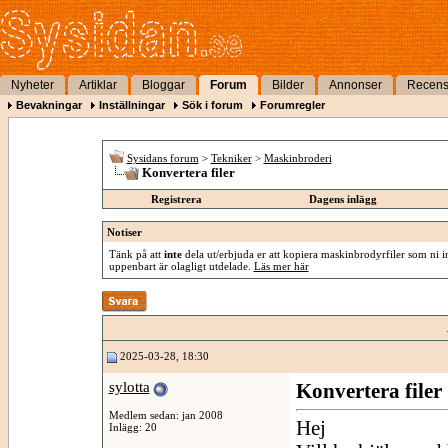
Nyheter
Artiklar
Bloggar
Forum
Bilder
Annonser
Recens
Bevakningar
Inställningar
Sök i forum
Forumregler
Sysidans forum
>
Tekniker
>
Maskinbroderi
Konvertera filer
Registrera
Dagens inlägg
Notiser
Tänk på att
inte
dela ut/erbjuda er att kopiera maskinbrodyrfiler som ni int
uppenbart är olagligt utdelade.
Läs mer här
2025-03-28, 18:30
sylotta
Konvertera filer
Medlem sedan: jan 2008
Hej
Inlägg: 20