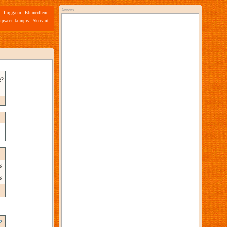
Annons
Logga in
-
Bli medlem!
ipsa en kompis
-
Skriv ut
g?
%
%