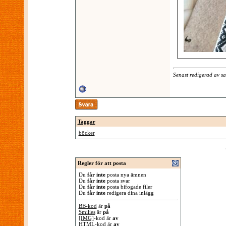
Senast redigerad av s
Taggar
böcker
Regler för att posta
Du
får inte
posta nya ämnen
Du
får inte
posta svar
Du
får inte
posta bifogade filer
Du
får inte
redigera dina inlägg
BB-kod
är
på
Smilies
är
på
[IMG]
-kod är
av
HTML-kod är
av