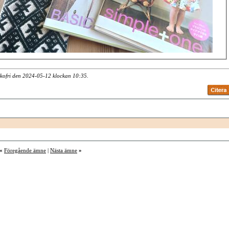
akofri den 2024-05-12 klockan
10:35
.
«
Föregående ämne
|
Nästa ämne
»