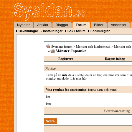
Nyheter
Artiklar
Bloggar
Forum
Bilder
Annonser
Bevakningar
Inställningar
Sök i forum
Forumregler
Sysidans forum
>
Mönster och klädsömnad
>
Mönster och 
Mönster-Japanska
Registrera
Dagens inlägg
Notiser
Tänk på att
inte
dela ut/erbjuda er att kopiera mönster som ni in
olagligt utdelade.
Läs mer här
Visa resultat för omröstning
: första barn och hund
kai
latte
Flervalsomröstning. 