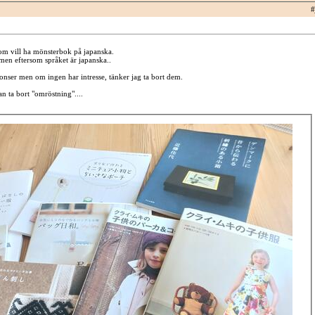
#
om vill ha mönsterbok på japanska.
men eftersom språket är japanska..
nser men om ingen har intresse, tänker jag ta bort dem.
n ta bort "omröstning"....