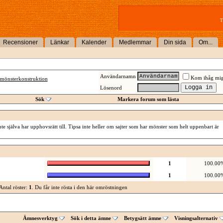
T
Recensioner
Länkar
Kalender
Medlemmar
Din sida
Om...
Användarnamn
Kom ihåg mi
mönsterkonstruktion
Lösenord
Sök
Markera forum som lästa
te själva har upphovsrätt till. Tipsa inte heller om sajter som har mönster som helt uppenbart är
1
100.00
1
100.00
Antal röster:
1
. Du får inte rösta i den här omröstningen
Ämnesverktyg
Sök i detta ämne
Betygsätt ämne
Visningsalternativ