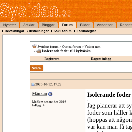
Nyheter
Artiklar
Bloggar
Forum
Bilder
Annonser
Recens
Bevakningar
Inställningar
Sök i forum
Forumregler
Sysidans forum
>
Övriga forum
>
Väskor mm.
Isolerande foder till kylväska
Registrera
Dagens inlägg
2020-10-12, 17:22
Månkan
Isolerande foder 
Medlem sedan: dec 2016
Jag planerar att s
Inlägg: 4
foder som håller k
(hoppas att någon
var kan man få ta