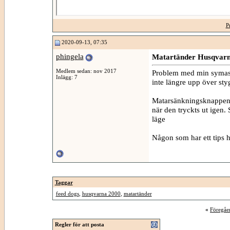
P
2020-09-13, 07:35
phingela
Matartänder Husqvarn
Medlem sedan: nov 2017
Problem med min symask
Inlägg: 7
inte längre upp över sty
Matarsänkningsknappen f
när den tryckts ut igen. 
läge
Någon som har ett tips h
Taggar
feed dogs
,
husqvarna 2000
,
matartänder
«
Föregåe
Regler för att posta