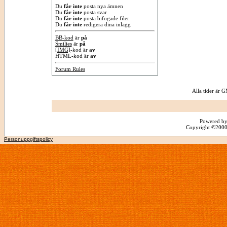
Du
får inte
posta nya ämnen
Du
får inte
posta svar
Du
får inte
posta bifogade filer
Du
får inte
redigera dina inlägg
BB-kod
är
på
Smilies
är
på
[IMG]
-kod är
av
HTML-kod är
av
Forum Rules
Alla tider är
Powered by
Copyright ©2000 -
Personuppgiftspolicy