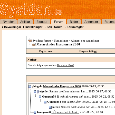
Nyheter
Artiklar
Bloggar
Forum
Bilder
Annonser
Recens
Bevakningar
Inställningar
Sök i forum
Forumregler
Sysidans forum
>
Symaskiner
>
Allmänt om symaskiner
Matartänder Husqvarna 2000
Registrera
Dagens inlägg
Notiser
Ska du köpa symaskin -
läs detta först!
phingela
Matartänder Husqvarna 2000
2020-09-13,
07:35
eigollet
Samma problem, nån som kan...
2025-06-17,
06:32
Gumpan58
Ta och gör samma sak som...
2025-06-22,
08:52
Gumpan58
Det kanske låter löjligt....
2025-06-25,
19:0
icecap
Den typ back-knapp har jag...
2025-12-31,
1
Gumpan58
BÖrja med att ta bort...
2025-06-22,
08:48