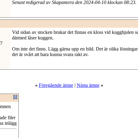
Senast redigerad av Skapamera den 2024-04-10 klockan
08:23
.
Vid sidan av stocken brukar det finnas en kloss vid kugghjulen s
därmed låser kuggen.
07
Om inte det finns. Lägg gärna upp en bild. Det är olika lösningar 
det är svårt att bara kunna svara rakt av.
«
Föregående ämne
|
Nästa ämne
»
ämnen
de filer
na inlägg