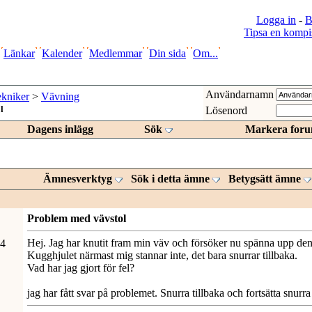
Logga in
-
B
Tipsa en kompi
Länkar
Kalender
Medlemmar
Din sida
Om...
Användarnamn
kniker
>
Vävning
l
Lösenord
Dagens inlägg
Sök
Markera foru
Ämnesverktyg
Sök i detta ämne
Betygsätt ämne
Problem med vävstol
Hej. Jag har knutit fram min väv och försöker nu spänna upp den 
24
Kugghjulet närmast mig stannar inte, det bara snurrar tillbaka.
Vad har jag gjort för fel?
jag har fått svar på problemet. Snurra tillbaka och fortsätta snurra 