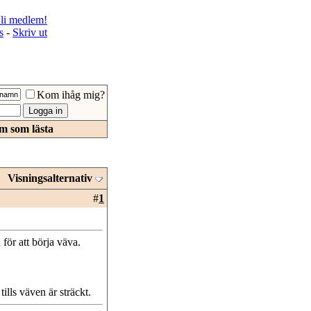
li medlem!
s
-
Skriv ut
Kom ihåg mig?
m som lästa
Visningsalternativ
#
1
för att börja väva.
tills väven är sträckt.