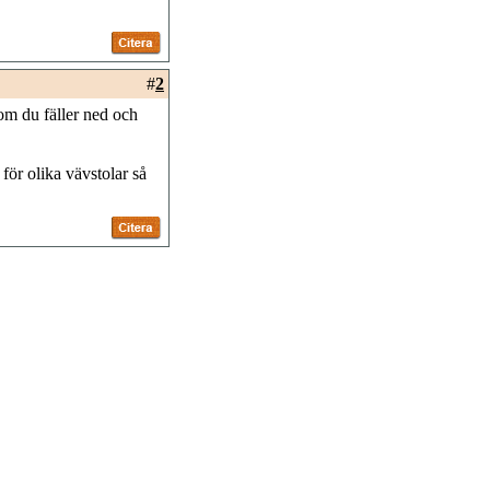
#
2
om du fäller ned och
för olika vävstolar så