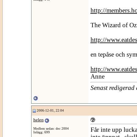
http://members.ho
The Wizard of Oz /
http://www.eatdes
en tepåse och sy
http://www.eatdes
Anne
Senast redigerad
2006-12-01, 22:04
helen
Får inte upp luck
Medlem sedan: dec 2004
Inlägg: 699
inte öppnat , skul