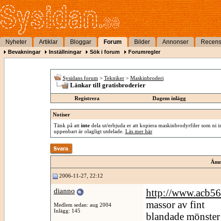
Nyheter
Artiklar
Bloggar
Forum
Bilder
Annonser
Recens
Bevakningar
Inställningar
Sök i forum
Forumregler
Sysidans forum
>
Tekniker
>
Maskinbroderi
Länkar till gratisbroderier
Registrera
Dagens inlägg
Notiser
Tänk på att
inte
dela ut/erbjuda er att kopiera maskinbrodyrfiler som ni int
uppenbart är olagligt utdelade.
Läs mer här
Ämn
2006-11-27, 22:12
dianno
http://www.acb5
massor av fint
Medlem sedan: aug 2004
Inlägg: 145
blandade mönster