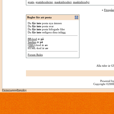
gratis
,
gratisbroderier
,
maskinbroderi
,
maskinbrodyr
«
Föregåe
Regler för att posta
Du
får inte
posta nya ämnen
Du
får inte
posta svar
Du
får inte
posta bifogade filer
Du
får inte
redigera dina inlägg
BB-kod
är
på
Smilies
är
på
[IMG]
-kod är
av
HTML-kod är
av
Forum Rules
Alla tider är
Powered by
Copyright ©2000 -
Personuppgiftspolicy