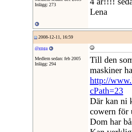
4 år!!!! sed
Inlägg: 273
Lena
2008-12-11, 16:59
@enga
Till den so
Medlem sedan: feb 2005
Inlägg: 294
maskiner har
http://www.
cPath=23
Där kan ni 
cowern för 
Dom har båd