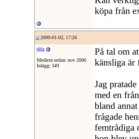
Kan verklig
köpa från e
2009-01-02, 17:26
På tal om a
tillis
känsliga är 
Medlem sedan: nov 2006
Inlägg: 349
Jag pratade 
med en från
bland annat 
frågade henn
femtrådiga o
hon blev up