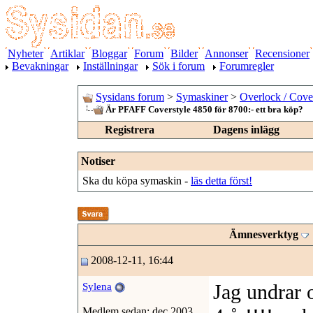
Nyheter
Artiklar
Bloggar
Forum
Bilder
Annonser
Recensioner
Bevakningar
Inställningar
Sök i forum
Forumregler
Sysidans forum
>
Symaskiner
>
Overlock / Cove
Är PFAFF Coverstyle 4850 för 8700:- ett bra köp?
Registrera
Dagens inlägg
Notiser
Ska du köpa symaskin -
läs detta först!
Ämnesverktyg
2008-12-11, 16:44
Jag undrar 
Sylena
Medlem sedan: dec 2003