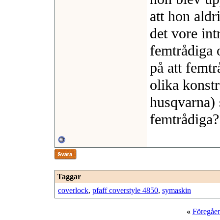
att hon aldr
det vore int
femtrådiga 
på att femt
olika konstr
husqvarna) 
femtrådiga?
Taggar
coverlock
,
pfaff coverstyle 4850
,
symaskin
«
Föregåe