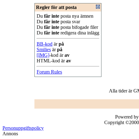
Regler för att posta
Du
får inte
posta nya ämnen
Du
får inte
posta svar
Du
får inte
posta bifogade filer
Du
får inte
redigera dina inlägg
BB-kod
är
på
Smilies
är
på
[IMG]
-kod är
av
HTML-kod är
av
Forum Rules
Alla tider är 
Powered by 
Copyright ©2000 -
Personuppgiftspolicy
Annons