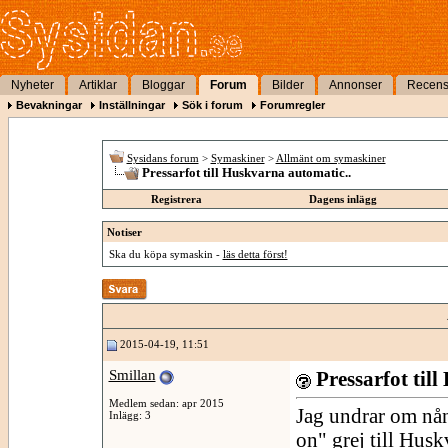
Nyheter
Artiklar
Bloggar
Forum
Bilder
Annonser
Recens
Bevakningar
Inställningar
Sök i forum
Forumregler
Sysidans forum
>
Symaskiner
>
Allmänt om symaskiner
Pressarfot till Huskvarna automatic..
Registrera
Dagens inlägg
Notiser
Ska du köpa symaskin -
läs detta först!
2015-04-19, 11:51
Smillan
Pressarfot til
Medlem sedan: apr 2015
Jag undrar om nå
Inlägg: 3
on" grej till Husk