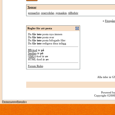
Taggar
pressarfot
,
reservdelar
,
symaskin
,
tillbehör
«
Föregåe
Regler för att posta
Du
får inte
posta nya ämnen
Du
får inte
posta svar
Du
får inte
posta bifogade filer
Du
får inte
redigera dina inlägg
BB-kod
är
på
Smilies
är
på
[IMG]
-kod är
av
HTML-kod är
av
Forum Rules
Alla tider är
Powered by
Copyright ©2000 -
Personuppgiftspolicy