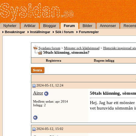
Nyheter
Artiklar
Bloggar
Forum
Bilder
Annonser
Recens
Bevakningar
Inställningar
Sök i forum
Forumregler
Sysidans forum
>
Mönster och klädsömnad
>
Historiskt inspirerad s
50tals klänning, sömsmån?
Registrera
Dagens inlägg
2024-05-11, 12:24
Airor
50tals klänning, söms
Medlem sedan: apr 2014
Hej. Jag har ett mönste
Inlägg: 2
vet huruvida sömsmån in
2024-05-12, 15:02