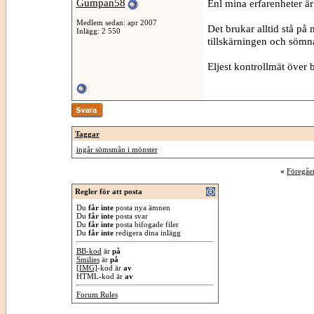
Gumpan58
Enl mina erfarenheter är 
Medlem sedan: apr 2007
Det brukar alltid stå på
Inlägg: 2 550
tillskärningen och sömna
Eljest kontrollmät över 
Taggar
ingår sömsmån i mönster
«
Föregåe
Regler för att posta
Du
får inte
posta nya ämnen
Du
får inte
posta svar
Du
får inte
posta bifogade filer
Du
får inte
redigera dina inlägg
BB-kod
är
på
Smilies
är
på
[IMG]
-kod är
av
HTML-kod är
av
Forum Rules