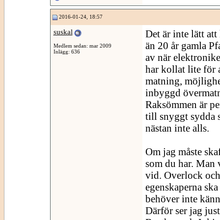
2016-01-24, 18:57
suskal
Det är inte lätt a
än 20 år gamla Pfa
Medlem sedan: mar 2009
Inlägg: 636
av när elektronike
har kollat lite f
matning, möjlighet
inbyggd övermatni
Raksömmen är perfe
till snyggt sydd
nästan inte alls.
Om jag måste skaf
som du har. Man v
vid. Overlock och
egenskaperna ska 
behöver inte känna
Därför ser jag ju