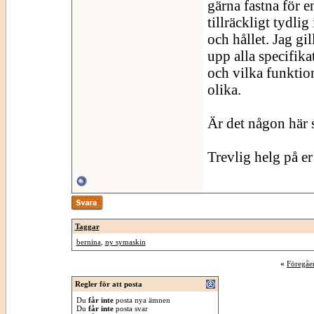
gärna fastna för e
tillräckligt tydli
och hållet. Jag gi
upp alla specifika
och vilka funktio
olika.
Är det någon här 
Trevlig helg på er
Taggar
bernina
,
ny symaskin
«
Föregåe
Regler för att posta
Du
får inte
posta nya ämnen
Du
får inte
posta svar