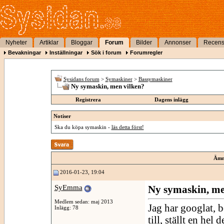
Nyheter
Artiklar
Bloggar
Forum
Bilder
Annonser
Recens
Bevakningar
Inställningar
Sök i forum
Forumregler
Sysidans forum
>
Symaskiner
>
Bassymaskiner
Ny symaskin, men vilken?
Registrera
Dagens inlägg
Notiser
Ska du köpa symaskin -
läs detta först!
Ämn
2016-01-23, 19:04
SyEmma
Ny symaskin, me
Medlem sedan: maj 2013
Jag har googlat, 
Inlägg: 78
till, ställt en hel 