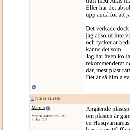
träff med Jukis m
Eller har det abs
upp ändå för att j
Det verkade dock s
jag absolut inte v
och tycker är bedr
känns det som.
Jag har även koll
rekommenderat de
där, mest plast rä
Det är så himla svå
2016-01-25, 13:51
Marron
Angående plastspo
om plasten är gam
Medlem sedan: nov 2007
Inlägg: 239
en Husqvarnamaski
har jag en Pfaff 