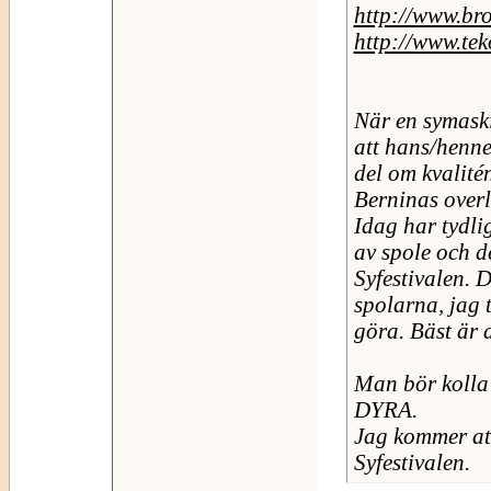
http://www.br
http://www.tek
När en symask
att hans/henne
del om kvalité
Berninas overl
Idag har tydli
av spole och d
Syfestivalen. D
spolarna, jag 
göra. Bäst är 
Man bör kolla 
DYRA.
Jag kommer att
Syfestivalen.