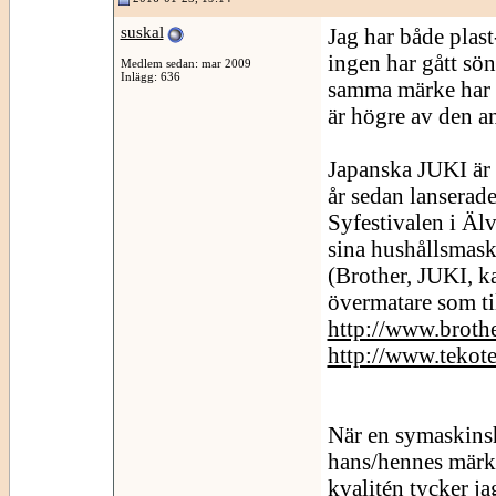
suskal
Jag har både plast
ingen har gått sö
Medlem sedan: mar 2009
Inlägg: 636
samma märke har i
är högre av den a
Japanska JUKI är f
år sedan lanserade
Syfestivalen i Äl
sina hushållsmask
(Brother, JUKI, k
övermatare som ti
http://www.broth
http://www.tekote
När en symaskinsh
hans/hennes märke
kvalitén tycker j