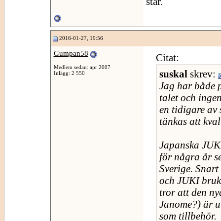
står.
2016-01-27, 19:56
Gumpan58
Citat:
Medlem sedan: apr 2007
suskal
skrev:
Inlägg: 2 550
Jag har både p
talet och inge
en tidigare av
tänkas att kva
Japanska JUKI 
för några år s
Sverige. Snart
och JUKI bruka
tror att den n
Janome?) är ut
som tillbehör.