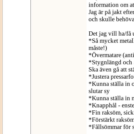
information om att
Jag är på jakt eft
och skulle behöva 
Det jag vill ha/få
*Så mycket metall
måste!)
*Övermatare (anti
*Stygnlängd och s
Ska även gå att stä
*Justera pressarfo
*Kunna ställa in 
slutar sy
*Kunna ställa in n
*Knapphål - enst
*Fin raksöm, sick
*Förstärkt raksö
*Fållsömmar för s