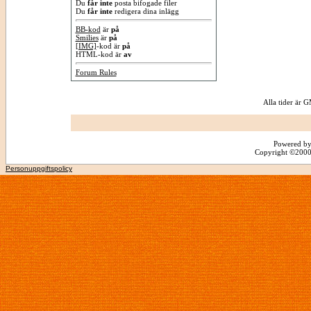
Du
får inte
posta bifogade filer
Du
får inte
redigera dina inlägg
BB-kod
är
på
Smilies
är
på
[IMG]
-kod är
på
HTML-kod är
av
Forum Rules
Alla tider är
Powered by
Copyright ©2000 -
Personuppgiftspolicy