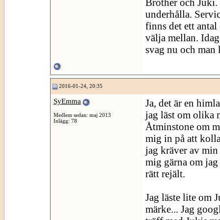
Brother och Juki.
underhålla. Servic
finns det ett anta
välja mellan. Idag
svag nu och man k
2016-01-24, 20:35
SyEmma
Ja, det är en himl
jag läst om olika 
Medlem sedan: maj 2013
Inlägg: 78
Åtminstone om man 
mig in på att koll
jag kräver av min 
mig gärna om jag h
rätt rejält.
Jag läste lite om 
märke... Jag goog