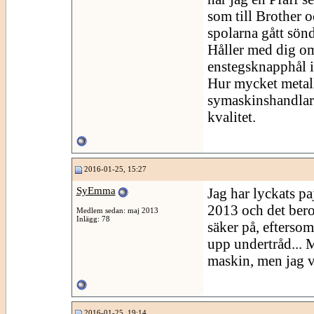
som till Brother o
spolarna gått sönd
Håller med dig om 
enstegsknapphål i
Hur mycket metall
symaskinshandlare
kvalitet.
2016-01-25, 15:27
SyEmma
Jag har lyckats p
2013 och det beror
Medlem sedan: maj 2013
Inlägg: 78
säker på, eftersom
upp undertråd... M
maskin, men jag v
2016-01-25, 19:14