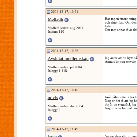
2004-12-17, 10:21
Melladh
Har ingen större aning 
och sitter fast. Om den h
hela.
Medlem sedan: aug 2004
Om inte annat så är det
Inlägg: 110
2004-12-17, 10:26
Avslutat medlemskap
Jag antar att du bytt n
Annars är nog service e
Medlem sedan: jul 2004
Inlägg: 1 418
2004-12-17, 10:46
novis
Jorå nålen sitter allra 
Nog är det så att jag ha
det är en ryggsäck jag
Medlem sedan: dec 2004
Någon som har nåt län
Inlägg: 2
2004-12-17, 11:49
katta
Servar dem gör du geno