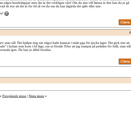
sta några hundralappar men det är det verkligen värt! Om du inte vill lämna in den kan du ju gå
 vad de tror att det är för fel så vet du om du kan åtgärda det själv eller inte.
en!
#
rv utan nål. Det hjälpte mig när något hade hamnat i otakt pga för tjocka lager. Det gick inte att
gade" i hylsan som kom i fel läge, om ni förstår. Efter att jag trampat på pedalen för fullt, utan nål
t normala igen. Du kan ju alltid försöka.
«
Föregående ämne
|
Nästa ämne
»