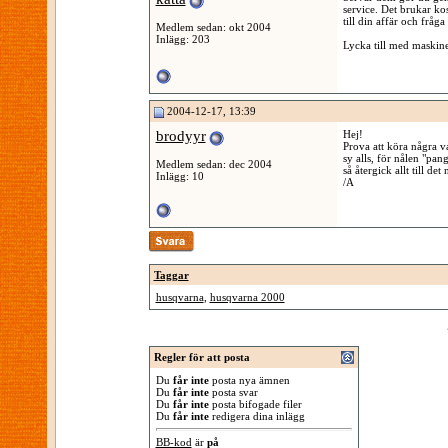
service. Det brukar ko
till din affär och fråga
Medlem sedan: okt 2004
Inlägg: 203
Lycka till med maskin
2004-12-17, 13:39
brodyyr
Hej!
Prova att köra några va
sy alls, för nålen "pan
Medlem sedan: dec 2004
så återgick allt till de
Inlägg: 10
/A
Taggar
husqvarna
,
husqvarna 2000
Regler för att posta
Du
får inte
posta nya ämnen
Du
får inte
posta svar
Du
får inte
posta bifogade filer
Du
får inte
redigera dina inlägg
BB-kod
är
på