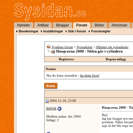
Nyheter
Artiklar
Bloggar
Forum
Bilder
Annonser
Bevakningar
Inställningar
Sök i forum
Forumregler
Sysidans forum
>
Symaskiner
>
Allmänt om symaskiner
Husqvarna 2000 - Nålen går i cylindern
Registrera
Dagens inlägg
Notiser
Ska du köpa symaskin -
läs detta först!
2004-12-16, 23:08
novis
Husqvarna 2000 - Nål
Hej!
Medlem sedan: dec 2004
Jag har knappt sytt se
Inlägg: 2
problem. Nålen började
upp så det blir inga st