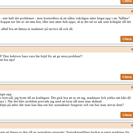
#
- inte haft det problemet - men kontrollera så att nålen vekrligen sitter högst upp i sin "hållare"
oppat ner lite av att sitta löst, eller inte sitter helt uppe, så är det iaf en sak som krånglar till det
 alltid bra att lämna in maskiner på service då och då.
#
ål? Den behöver bara vara lite böjd för att ge stora problem!!
tt bra tips!
#
högst upp.
r bytt nål, jag bytte till en kraftigare. Det gick bra att sy ett tag, maskinen fick jobba rätt hårt då
 syr i. När det blev problem provade jag med att byta nål men utan skilnad.
ktips på sidor där man kan läsa om hur symaskiner fungerar och om hur man servar dem?
#
m att lämna in den till en symaskins reparatör. Symaskinsaffärer brukar ta emot maskiner för