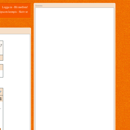
Annons
Logga in
-
Bli medlem!
ipsa en kompis
-
Skriv ut
g?
1