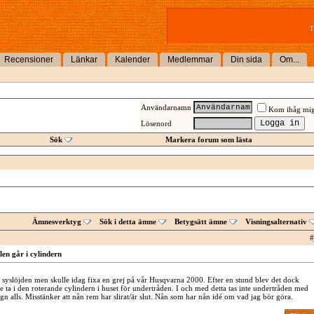
T
Recensioner
Länkar
Kalender
Medlemmar
Din sida
Om...
Användarnamn
Kom ihåg mi
Lösenord
Sök
Markera forum som lästa
Ämnesverktyg
Sök i detta ämne
Betygsätt ämne
Visningsalternativ
#
en går i cylindern
n syslöjden men skulle idag fixa en grej på vår Husqvarna 2000. Efter en stund blev det dock
 ta i den roterande cylindern i huset för undertråden. I och med detta tas inte undertråden med
ygn alls. Misstänker att nån rem har slirat/är slut. Nån som har nån idé om vad jag bör göra.