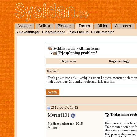
Nyheter
Artiklar
Bloggar
Forum
Bilder
Annonser
Bevakningar
Inställningar
Sök i forum
Forumregler
Sysidans forum
>
Allmänt forum
Tr[dsp'nning problem!
Registrera
Dagens inlägg
Notiser
Tänk på att
inte
dela ut/erbjuda er att kopiera mönster och mönst
helt uppenbart är olagligt utdelade.
Läs mer här
2015-06-07, 15:12
Myran1101
Tr[dsp'nning prob
Hej, har arvt min farm
Medlem sedan: jun 2015
Tradspanningen blir fo
Inlägg: 2
sick/sack sommen men 
Har provat damma av, t