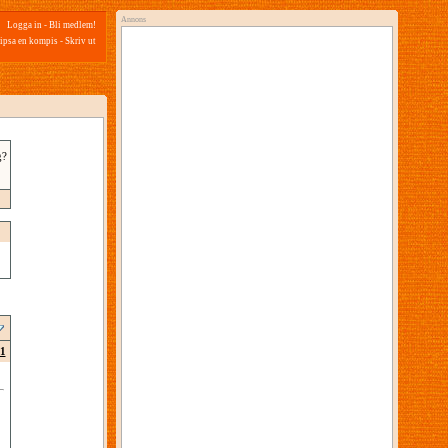
Annons
Logga in
-
Bli medlem!
ipsa en kompis
-
Skriv ut
g?
1