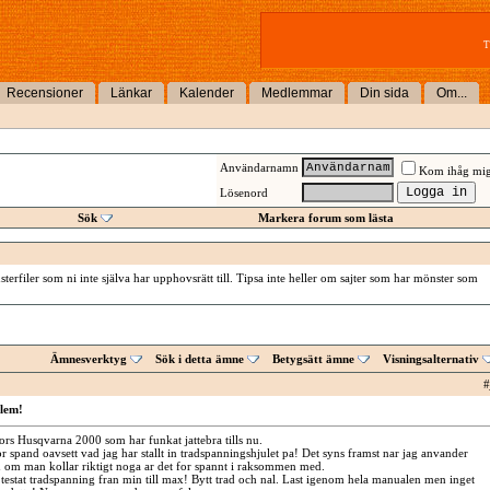
T
Recensioner
Länkar
Kalender
Medlemmar
Din sida
Om...
Användarnamn
Kom ihåg mi
Lösenord
Sök
Markera forum som lästa
erfiler som ni inte själva har upphovsrätt till. Tipsa inte heller om sajter som har mönster som
Ämnesverktyg
Sök i detta ämne
Betygsätt ämne
Visningsalternativ
#
lem!
ors Husqvarna 2000 som har funkat jattebra tills nu.
r spand oavsett vad jag har stallt in tradspanningshjulet pa! Det syns framst nar jag anvander
om man kollar riktigt noga ar det for spannt i raksommen med.
estat tradspanning fran min till max! Bytt trad och nal. Last igenom hela manualen men inget