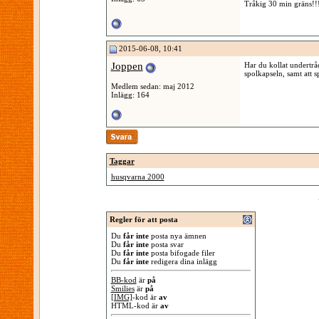
Tråkig 30 min gräns!!
2015-06-08, 10:41
Joppen
Har du kollat undertrå
spolkapseln, samt att s
Medlem sedan: maj 2012
Inlägg: 164
Taggar
husqvarna 2000
Regler för att posta
Du
får inte
posta nya ämnen
Du
får inte
posta svar
Du
får inte
posta bifogade filer
Du
får inte
redigera dina inlägg
BB-kod
är
på
Smilies
är
på
[IMG]
-kod är
av
HTML-kod är
av