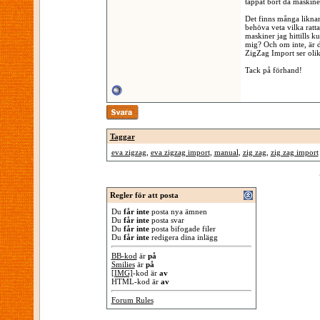
tappat bort då maskinen
Det finns många liknan
behöva veta vilka ratta
maskiner jag hittills k
mig? Och om inte, är d
ZigZag Import ser olik
Tack på förhand!
Taggar
eva zigzag
,
eva zigzag import
,
manual
,
zig zag
,
zig zag import
Regler för att posta
Du
får inte
posta nya ämnen
Du
får inte
posta svar
Du
får inte
posta bifogade filer
Du
får inte
redigera dina inlägg
BB-kod
är
på
Smilies
är
på
[IMG]
-kod är
av
HTML-kod är
av
Forum Rules