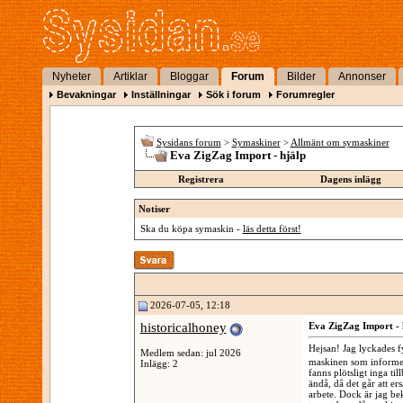
Nyheter
Artiklar
Bloggar
Forum
Bilder
Annonser
Bevakningar
Inställningar
Sök i forum
Forumregler
Sysidans forum
>
Symaskiner
>
Allmänt om symaskiner
Eva ZigZag Import - hjälp
Registrera
Dagens inlägg
Notiser
Ska du köpa symaskin -
läs detta först!
2026-07-05, 12:18
historicalhoney
Eva ZigZag Import - 
Hejsan! Jag lyckades 
Medlem sedan: jul 2026
maskinen som informera
Inlägg: 2
fanns plötsligt inga t
ändå, då det går att ers
arbete. Dock är jag be