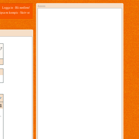
Annons
Logga in
-
Bli medlem!
ipsa en kompis
-
Skriv ut
g?
1