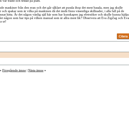
 var trädd och testad på plats.
de maskiner från den eran och det går såklart att pussla ihop det mest basala, men jag skulle
r och spakar som är vilka på maskinen då det ändå finns väsentliga skillnader, i alla fall på de
unnat hitta. Är det någon vänlig själ här som har kunskapen jag efetrsöker och skulle kunna hjälp
et någon som har tips på vilken manual som är allra mest lik? Observera att Eva ZigZag och Eva
a ut!
«
Föregående ämne
|
Nästa ämne
»