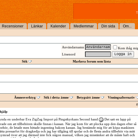
T
Recensioner
Länkar
Kalender
Medlemmar
Din sida
Om...
Användarnamn
Kom ihåg mi
Lösenord
Sök
Markera forum som lästa
Ämnesverktyg
Sök i detta ämne
Betygsätt ämne
Visningsalternativ
#
hjälp
fynda en underbar Eva ZigZag Import på Pingstkyrkans Second hand
Det satt en lapp på
de om att tillbehören skulle finnas i kassan. När jag kom för att plocka upp den dagen efter så
illbehör, de letade men hittade ingenting bakom kassan. Jag bestämde mig för att köpa maskinen
ätta pressarfot för dragkedja och jag har tillgång till spolar och de flesta andra tillbehör via mitt
kymrad över att jag därmed inte fick någon manual, vilken jag misstänker att de måste haft och