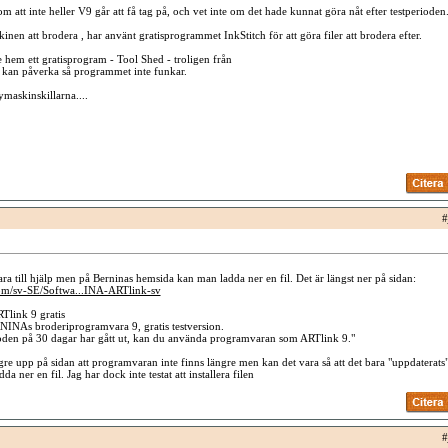
 om att inte heller V9 går att få tag på, och vet inte om det hade kunnat göra nåt efter testperioden
inen att brodera , har använt gratisprogrammet InkStitch för att göra filer att brodera efter.
hem ett gratisprogram - Tool Shed - troligen från
 kan påverka så programmet inte funkar.
ymaskinskillarna....
#
ra till hjälp men på Berninas hemsida kan man ladda ner en fil. Det är längst ner på sidan:
om/sv-SE/Softwa...INA-ARTlink-sv
RTlink 9 gratis
NINAs broderiprogramvara 9, gratis testversion.
ioden på 30 dagar har gått ut, kan du använda programvaran som ARTlink 9."
ngre upp på sidan att programvaran inte finns längre men kan det vara så att det bara "uppdaterats"
adda ner en fil. Jag har dock inte testat att installera filen
#