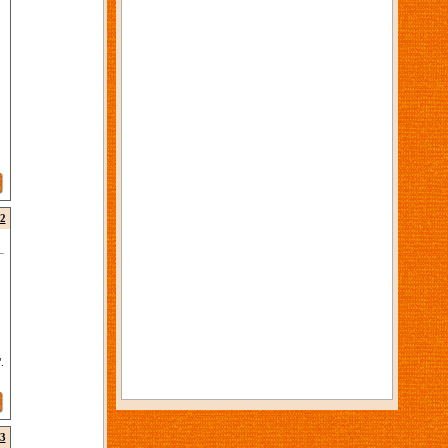
.
2
.
3