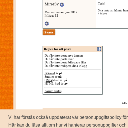
MirreSv
Tack!
Ska testa att hämta hem
Medlem sedan: jun 2017
/ Mirre
Inlägg: 12
Regler för att posta
Du
får inte
posta nya ämnen
Du
får inte
posta svar
Du
får inte
posta bifogade filer
Du
får inte
redigera dina inlägg
BB-kod
är
på
Smilies
är
på
[IMG]
-kod är
på
HTML-kod är
av
Forum Rules
Alla
Vi har förstås också uppdaterat vår personuppgiftspolicy 
P
Copyrig
Här kan du läsa allt om hur vi hanterar personuppgifter och 