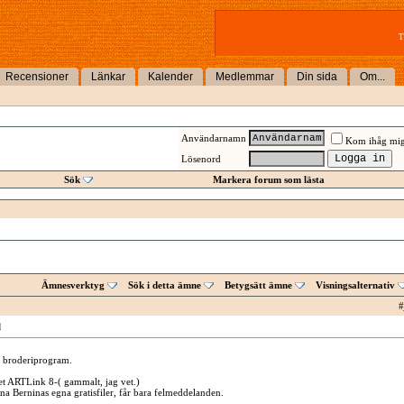
T
Recensioner
Länkar
Kalender
Medlemmar
Din sida
Om...
Användarnamn
Kom ihåg mi
Lösenord
Sök
Markera forum som lästa
Ämnesverktyg
Sök i detta ämne
Betygsätt ämne
Visningsalternativ
#
l
 broderiprogram.
 ARTLink 8-( gammalt, jag vet.)
na Berninas egna gratisfiler, får bara felmeddelanden.