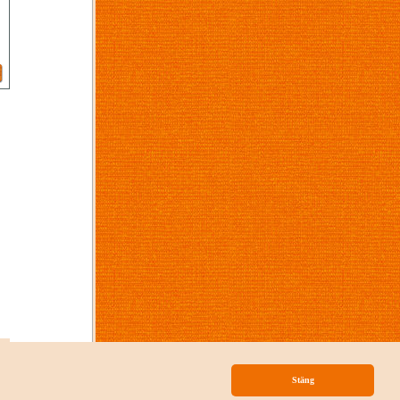
p
Stäng