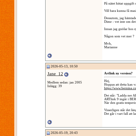
På nätet hittat uppgift
Vill bara kunna få mask
Dessutom, jag hämtade 
Dime - vet inte om det
Innan jag gnölar hos s
Någon som vet mer ?
Mvh,
Marianne
2026-05-13, 10:50
Jane_12
Artlink ny version?
Hej,
Medlem sedan: jan 2005
Hoppas att detta kan va
Inlägg: 39
https://www.bernina.c
Det står: "Ladda ner A
ARTlink 9 ingår i BER
När den gratis testper
Visserligen står det lä
Det går i vart fall att l
2026-05-19, 20:43