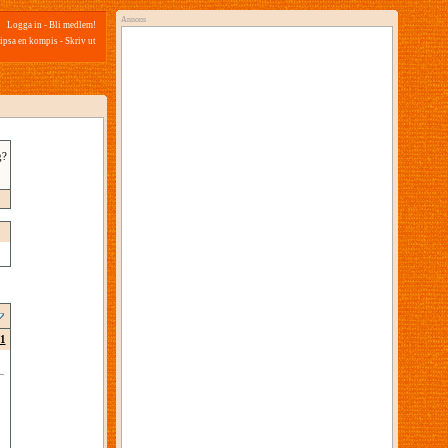
Annons
Logga in
-
Bli medlem!
ipsa en kompis
-
Skriv ut
g?
1