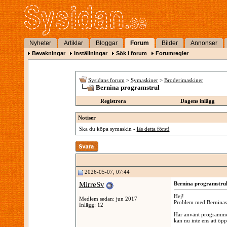
Nyheter
Artiklar
Bloggar
Forum
Bilder
Annonser
Bevakningar
Inställningar
Sök i forum
Forumregler
Sysidans forum
>
Symaskiner
>
Broderimaskiner
Bernina programstrul
Registrera
Dagens inlägg
Notiser
Ska du köpa symaskin -
läs detta först!
2026-05-07, 07:44
MirreSv
Bernina programstru
Hej!
Medlem sedan: jun 2017
Problem med Berninas
Inlägg: 12
Har använt programmet
kan nu inte ens att öpp