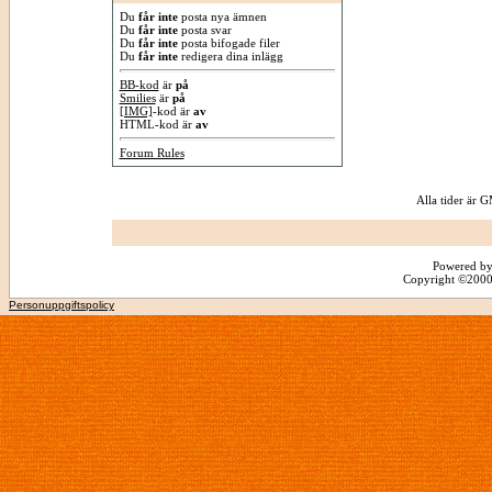
Du
får inte
posta nya ämnen
Du
får inte
posta svar
Du
får inte
posta bifogade filer
Du
får inte
redigera dina inlägg
BB-kod
är
på
Smilies
är
på
[IMG]
-kod är
av
HTML-kod är
av
Forum Rules
Alla tider är
Powered by
Copyright ©2000 -
Personuppgiftspolicy