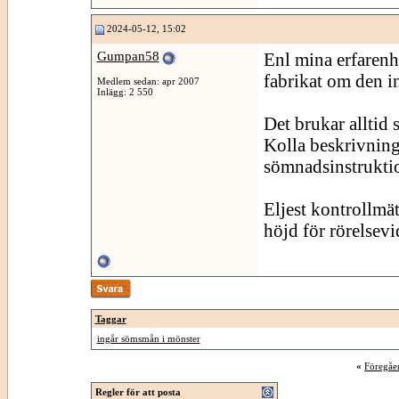
2024-05-12, 15:02
Gumpan58
Enl mina erfarenhe
fabrikat om den i
Medlem sedan: apr 2007
Inlägg: 2 550
Det brukar alltid
Kolla beskrivning
sömnadsinstruktio
Eljest kontrollmät
höjd för rörelsev
Taggar
ingår sömsmån i mönster
«
Föregåe
Regler för att posta