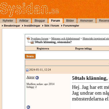
Nyheter
Artiklar
Bloggar
Forum
Bilder
Annonser
Recens
Bevakningar
Inställningar
Sök i forum
Forumregler
Sysidans forum
>
Mönster och klädsömnad
>
Historiskt inspirerad s
50tals klänning, sömsmån?
Registrera
Dagens inlägg
2024-05-11, 12:24
Airor
50tals klänning
Medlem sedan: apr 2014
Hej. Jag har ett m
Inlägg: 2
Jag undrar om nå
mönsterdelarna ell