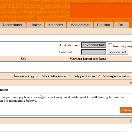
T
Recensioner
Länkar
Kalender
Medlemmar
Din sida
Om...
Användarnamn
Kom ihåg mi
Lösenord
Sök
Markera forum som lästa
Ämnesverktyg
Sök i detta ämne
Betygsätt ämne
Visningsalternativ
#
änning
rfrågan, men jag letar efter någon som kan sy en skräddarsydd korsettklänning till min fru.
ten om måtttagning behövs.
#