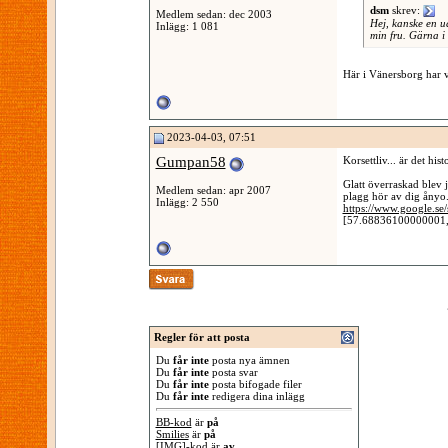
dsm
skrev:
Medlem sedan: dec 2003
Hej, kanske en u
Inlägg: 1 081
min fru. Gärna i
Här i Vänersborg har v
2023-04-03, 07:51
Gumpan58
Korsettliv... är det hi
Glatt överraskad blev 
Medlem sedan: apr 2007
plagg hör av dig ånyo.
Inlägg: 2 550
https://www.google.se
[57.68836100000001
Regler för att posta
Du
får inte
posta nya ämnen
Du
får inte
posta svar
Du
får inte
posta bifogade filer
Du
får inte
redigera dina inlägg
BB-kod
är
på
Smilies
är
på
[IMG]
-kod är
av