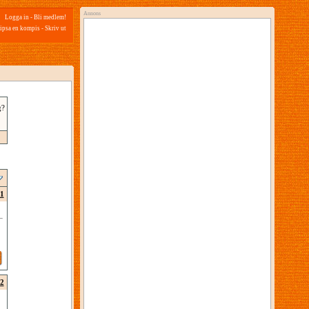
Annons
Logga in
-
Bli medlem!
ipsa en kompis
-
Skriv ut
g?
1
2