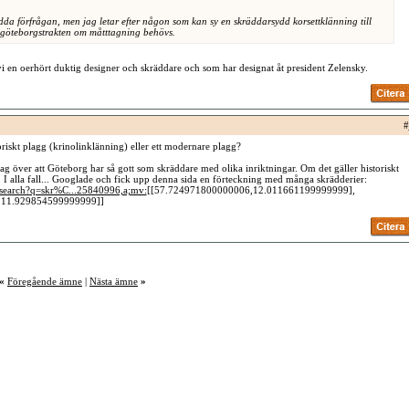
dda förfrågan, men jag letar efter någon som kan sy en skräddarsydd korsettklänning till
 göteborgstrakten om måtttagning behövs.
i en oerhört duktig designer och skräddare och som har designat åt president Zelensky.
#
storiskt plagg (krinolinklänning) eller ett modernare plagg?
jag över att Göteborg har så gott som skräddare med olika inriktningar. Om det gäller historiskt
 I alla fall... Googlade och fick upp denna sida en förteckning med många skrädderier:
/search?q=skr%C...25840996,a;mv:
[[57.724971800000006,12.011661199999999],
,11.929854599999999]]
«
Föregående ämne
|
Nästa ämne
»