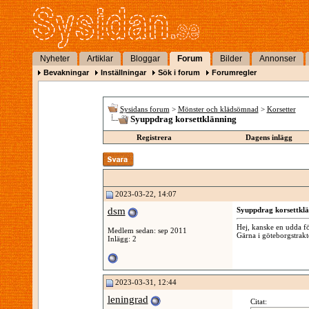
Nyheter
Artiklar
Bloggar
Forum
Bilder
Annonser
Bevakningar
Inställningar
Sök i forum
Forumregler
Sysidans forum
>
Mönster och klädsömnad
>
Korsetter
Syuppdrag korsettklänning
Registrera
Dagens inlägg
2023-03-22, 14:07
dsm
Syuppdrag korsettkl
Hej, kanske en udda fö
Medlem sedan: sep 2011
Gärna i göteborgstrak
Inlägg: 2
2023-03-31, 12:44
leningrad
Citat: