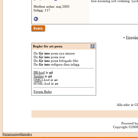
hon korsning och vridning. Lycka
Medlem sedan: maj 2005
Inlägg: 117
«
Föregåe
Regler för att posta
Du
får inte
posta nya ämnen
Du
får inte
posta svar
Du
får inte
posta bifogade filer
Du
får inte
redigera dina inlägg
BB-kod
är
på
Smilies
är
på
[IMG]
-kod är
av
HTML-kod är
av
Forum Rules
Alla tider är
Powered by
Copyright ©2000 -
Personuppgiftspolicy