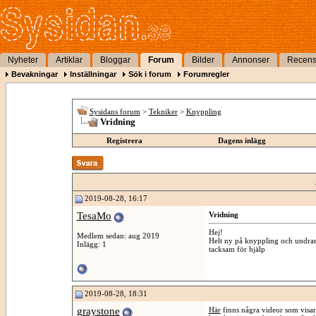
Nyheter
Artiklar
Bloggar
Forum
Bilder
Annonser
Recens
Bevakningar
Inställningar
Sök i forum
Forumregler
Sysidans forum
>
Tekniker
>
Knyppling
Vridning
Registrera
Dagens inlägg
2019-08-28, 16:17
TesaMo
Vridning
Hej!
Medlem sedan: aug 2019
Helt ny på knyppling och undrar 
Inlägg: 1
tacksam för hjälp
2019-08-28, 18:31
graystone
Här
finns några videor som visar