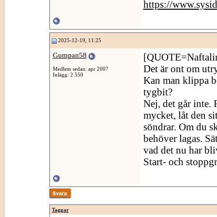
https://www.sysi
2025-12-19, 11:25
Gumpan58
[QUOTE=Naftalin
Det är ont om ut
Medlem sedan: apr 2007
Inlägg: 2 550
Kan man klippa bo
tygbit?
Nej, det går inte.
mycket, låt den sit
söndrar. Om du sku
behöver lagas. Sät
vad det nu har bliv
Start- och stoppg
Taggar