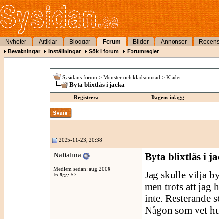
Nyheter
Artiklar
Bloggar
Forum
Bilder
Annonser
Recens
Bevakningar
Inställningar
Sök i forum
Forumregler
Sysidans forum
>
Mönster och klädsömnad
>
Kläder
Byta blixtlås i jacka
Registrera
Dagens inlägg
2025-11-23, 20:38
Naftalina
Byta blixtlås i j
Medlem sedan: aug 2006
Jag skulle vilja b
Inlägg: 57
men trots att jag h
inte. Resterande 
Någon som vet hu