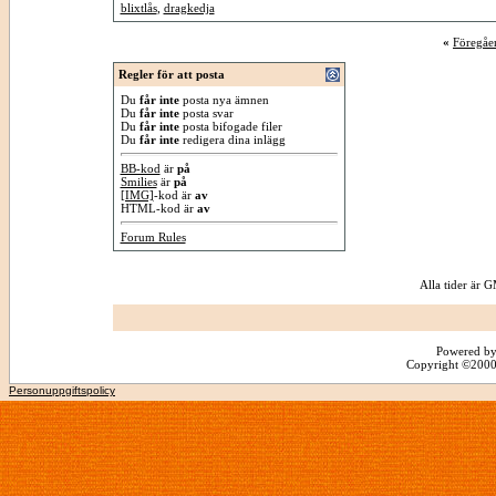
blixtlås
,
dragkedja
«
Föregåe
Regler för att posta
Du
får inte
posta nya ämnen
Du
får inte
posta svar
Du
får inte
posta bifogade filer
Du
får inte
redigera dina inlägg
BB-kod
är
på
Smilies
är
på
[IMG]
-kod är
av
HTML-kod är
av
Forum Rules
Alla tider är
Powered by
Copyright ©2000 -
Personuppgiftspolicy