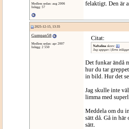
felaktigt. Den är a
Medlem sedan: aug 2006
Inlägg: 57
2025-12-15, 13:35
Gumpan58
Citat:
Medlem sedan: apr 2007
Naftalina
skrev:
Inlägg: 2 550
Jag uppgav i förra inlägget
Det funkar ändå m
hur du tar greppe
in bild. Hur det se
Jag skulle inte vä
limma med superli
Meddela om du int
sätt då. Gå in här
sätt.