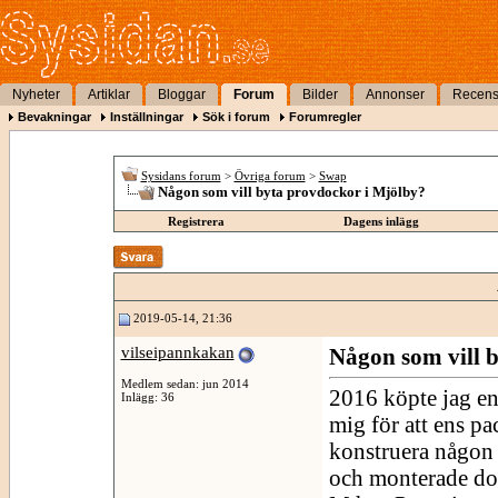
Nyheter
Artiklar
Bloggar
Forum
Bilder
Annonser
Recens
Bevakningar
Inställningar
Sök i forum
Forumregler
Sysidans forum
>
Övriga forum
>
Swap
Någon som vill byta provdockor i Mjölby?
Registrera
Dagens inlägg
2019-05-14, 21:36
vilseipannkakan
Någon som vill 
Medlem sedan: jun 2014
2016 köpte jag en
Inlägg: 36
mig för att ens pa
konstruera någon 
och monterade doc