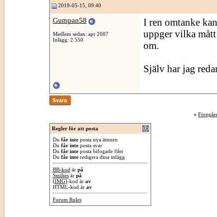
2019-05-15, 09:40
Gumpan58
I ren omtanke kansk
uppger vilka mått
Medlem sedan: apr 2007
Inlägg: 2 550
om.
Själv har jag red
«
Föregåe
Regler för att posta
Du
får inte
posta nya ämnen
Du
får inte
posta svar
Du
får inte
posta bifogade filer
Du
får inte
redigera dina inlägg
BB-kod
är
på
Smilies
är
på
[IMG]
-kod är
av
HTML-kod är
av
Forum Rules