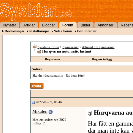
Nyheter
Artiklar
Bloggar
Forum
Bilder
Annonser
Recens
Bevakningar
Inställningar
Sök i forum
Forumregler
Sysidans forum
>
Symaskiner
>
Allmänt om symaskiner
Hurqvarna automatic fastnat
Registrera
Dagens inlägg
Notiser
Ska du köpa symaskin -
läs detta först!
2022-09-09, 08:46
Mikalen
Hurqvarna aut
Medlem sedan: sep 2022
Har fått en gamm
Inlägg: 2
där man inte kan v