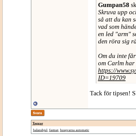
Gumpan58
sk
Skruva upp oc
så att du kan s
vad som händer
en led "arm" s
den röra sig rä
Om du inte får
om Carlm har m
https://www.s
ID=19709
Tack för tipsen! S
Taggar
balanshjul
,
fastnat
,
husqvarna automatic