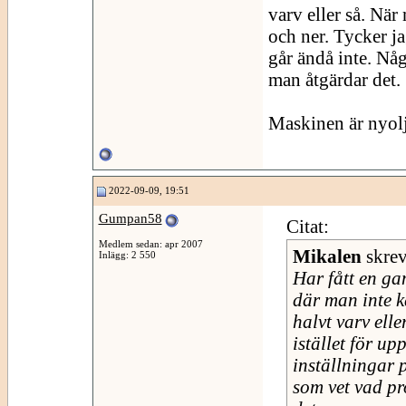
varv eller så. När 
och ner. Tycker ja
går ändå inte. Nå
man åtgärdar det.
Maskinen är nyolj
2022-09-09, 19:51
Gumpan58
Citat:
Medlem sedan: apr 2007
Mikalen
skre
Inlägg: 2 550
Har fått en g
där man inte k
halvt varv elle
istället för up
inställningar 
som vet vad pr