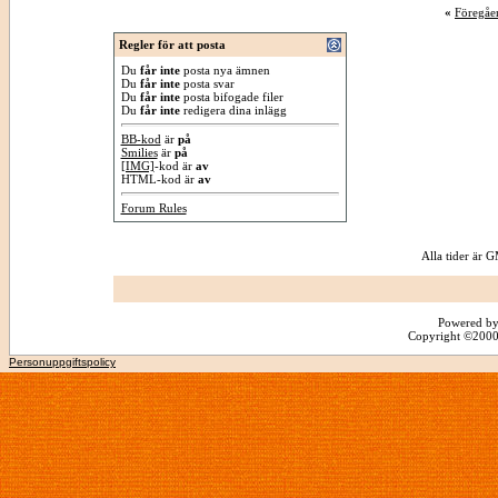
«
Föregåe
Regler för att posta
Du
får inte
posta nya ämnen
Du
får inte
posta svar
Du
får inte
posta bifogade filer
Du
får inte
redigera dina inlägg
BB-kod
är
på
Smilies
är
på
[IMG]
-kod är
av
HTML-kod är
av
Forum Rules
Alla tider är
Powered by
Copyright ©2000 -
Personuppgiftspolicy