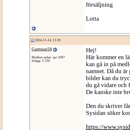
försäljning
Lotta
2024-11-14, 15:39
Gumpan58
Hej!
Här kommer en län
Medlem sedan: apr 2007
Inlägg: 2 550
kan gå in på medl
namnet. Då du är p
bilder kan du tr
du gå vidare och fr
De kanske inte br
Den du skriver få
Sysidan söker kon
https://www.sysi