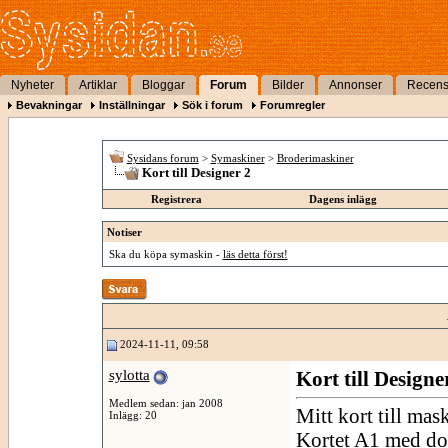
Nyheter
Artiklar
Bloggar
Forum
Bilder
Annonser
Recens
Bevakningar
Inställningar
Sök i forum
Forumregler
Sysidans forum
>
Symaskiner
>
Broderimaskiner
Kort till Designer 2
Registrera
Dagens inlägg
Notiser
Ska du köpa symaskin -
läs detta först!
2024-11-11, 09:58
sylotta
Kort till Designe
Medlem sedan: jan 2008
Mitt kort till ma
Inlägg: 20
Kortet A1 med dom