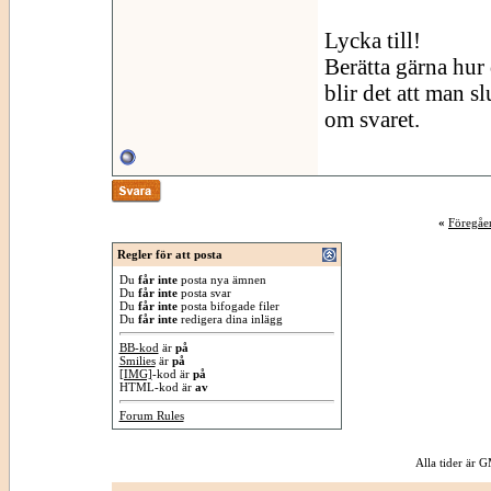
Lycka till!
Berätta gärna hur d
blir det att man sl
om svaret.
«
Föregåe
Regler för att posta
Du
får inte
posta nya ämnen
Du
får inte
posta svar
Du
får inte
posta bifogade filer
Du
får inte
redigera dina inlägg
BB-kod
är
på
Smilies
är
på
[IMG]
-kod är
på
HTML-kod är
av
Forum Rules
Alla tider är