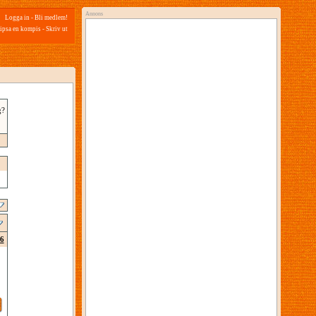
Annons
Logga in
-
Bli medlem!
ipsa en kompis
-
Skriv ut
g?
6