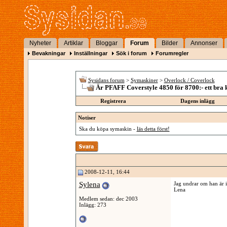
Nyheter
Artiklar
Bloggar
Forum
Bilder
Annonser
Bevakningar
Inställningar
Sök i forum
Forumregler
Sysidans forum
>
Symaskiner
>
Overlock / Coverlock
Är PFAFF Coverstyle 4850 för 8700:- ett bra 
Registrera
Dagens inlägg
Notiser
Ska du köpa symaskin -
läs detta först!
2008-12-11, 16:44
Sylena
Jag undrar om han är in
Lena
Medlem sedan: dec 2003
Inlägg: 273