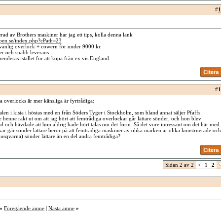
#
1
erad av Brothers maskiner har jag ett tips, kolla denna länk
pen.se/index.php?cPath=23
vanlig overlock + cowern för under 9000 kr.
er och snabb leverans.
deras istället för att köpa från ex.vis England.
#
1
a overlocks är mer känsliga är fyrtrådiga:
alen i kista i höstas med en från Söders Tyger i Stockholm, som bland annat säljer Pfaffs
 henne rakt ut om att jag hört att femtrådiga overlockar går lättare sönder, och hon blev
ad och hävdade att hon aldrig hade hört talas om det förut. Så det vore intressant om det här med
kar går sönder lättare beror på att femtrådiga maskiner av olika märken är olika konstruerade och
 husqvarna) sönder lättare än en del andra femtrådiga?
Sidan 2 av 2
<
1
2
«
Föregående ämne
|
Nästa ämne
»