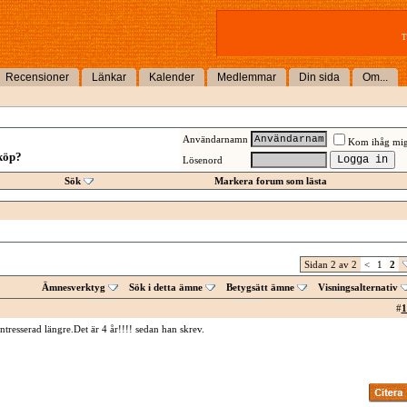
T
Recensioner
Länkar
Kalender
Medlemmar
Din sida
Om...
Användarnamn
Kom ihåg mi
köp?
Lösenord
Sök
Markera forum som lästa
Sidan 2 av 2
<
1
2
Ämnesverktyg
Sök i detta ämne
Betygsätt ämne
Visningsalternativ
#
1
tresserad längre.Det är 4 år!!!! sedan han skrev.