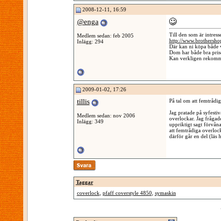
2008-12-11, 16:59
@enga
Till den som är intress
Medlem sedan: feb 2005
http://www.brothersho
Inlägg: 294
Där kan ni köpa både 
Dom har både bra pris
Kan verkligen rekommen
2009-01-02, 17:26
tillis
På tal om att femtrådig
Jag pratade på syfestiv
Medlem sedan: nov 2006
overlockar. Jag frågade
Inlägg: 349
uppriktigt sagt förvån
att femtrådiga overloc
därför går en del (läs
Taggar
coverlock
,
pfaff coverstyle 4850
,
symaskin