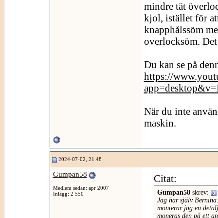
mindre tät överloc
kjol, istället för 
knapphålssöm men
overlocksöm. Det 
Du kan se på denn
https://www.yout
app=desktop&v
När du inte använ
maskin.
2024-07-02, 21:48
Gumpan58
Citat:
Medlem sedan: apr 2007
Gumpan58
skrev:
Inlägg: 2 550
Jag har själv Bernina.
monterar jag en detal
moneras den på ett ann