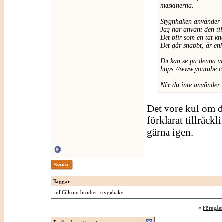
maskinerna.
Stygnhaken använder du
Jag har använt den till
Det blir som en tät k
Det går snabbt, är enk
Du kan se på denna v
https://www.youtub
När du inte använder 
Det vore kul om du
förklarat tillräckli
gärna igen.
Taggar
rullfållsöm brother
,
stygnhake
«
Föregåe