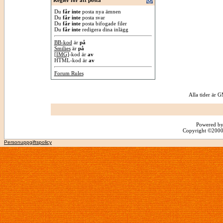
Regler för att posta
Du
får inte
posta nya ämnen
Du
får inte
posta svar
Du
får inte
posta bifogade filer
Du
får inte
redigera dina inlägg
BB-kod
är
på
Smilies
är
på
[IMG]
-kod är
av
HTML-kod är
av
Forum Rules
Alla tider är
Powered by
Copyright ©2000 -
Personuppgiftspolicy