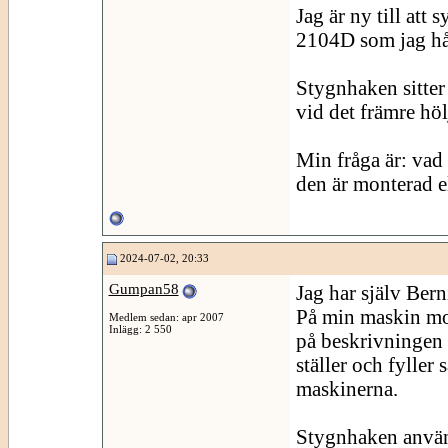
Jag är ny till att
2104D som jag håll
Stygnhaken sitter
vid det främre höl
Min fråga är: vad 
den är monterad e
2024-07-02, 20:33
Gumpan58
Jag har själv Berni
På min maskin mont
Medlem sedan: apr 2007
Inlägg: 2 550
på beskrivningen 
ställer och fylle
maskinerna.
Stygnhaken använd