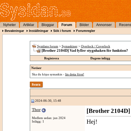
Nyheter
Artiklar
Bloggar
Forum
Bilder
Annonser
Recens
Bevakningar
Inställningar
Sök i forum
Forumregler
Sysidans forum
>
Symaskiner
>
Overlock / Coverlock
[Brother 2104D] Vad fyller stygnhaken för funktion?
Registrera
Dagens inlägg
Notiser
Ska du köpa symaskin -
läs detta först!
2024-06-30, 15:48
Thor
[Brother 2104D] 
Medlem sedan: jun 2024
Hej!
Inlägg: 1