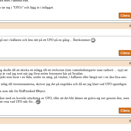
ara med i samma tråd.
 tar tag i "UFO:t" och lägg in i inlägget.
#
å ner i källaren och leta rätt på ett UFO på en gång... Återkommer
#
ag skulle till att skicka ett inlägg till ett rörforum (inte vattenledningsrör utan radiorö ... typ) att
t är vad jag trott när jag först mötte fenoment här på Sysidan.
ekt som lurar i en låda, under en säng, på vinden, i källaren eller längst ner i en ska-fixa-sen-
 inläg till rörentusiasterna, skriver jag det på engelska och då ser jag klart vad UFO egentligen
m som står för
U
n
F
inished
O
bject.
skar med en korrekt uttydning av UFO, eller att det blir lättare att gräva sig ner genom den, men
tt veta vad UFO står för....
#