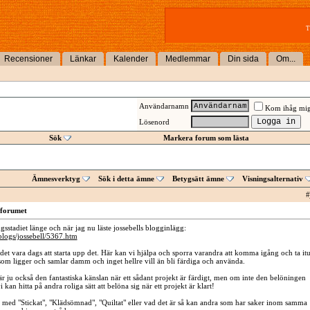
T
Recensioner
Länkar
Kalender
Medlemmar
Din sida
Om...
Användarnamn
Kom ihåg mi
Lösenord
Sök
Markera forum som lästa
Ämnesverktyg
Sök i detta ämne
Betygsätt ämne
Visningsalternativ
#
forumet
ngsstadiet länge och när jag nu läste jossebells blogginlägg:
blogs/jossebell/5367.htm
r det vara dags att starta upp det. Här kan vi hjälpa och sporra varandra att komma igång och ta it
om ligger och samlar damm och inget hellre vill än bli färdiga och använda.
r ju också den fantastiska känslan när ett sådant projekt är färdigt, men om inte den belöningen
kan hitta på andra roliga sätt att belöna sig när ett projekt är klart!
med "Stickat", "Klädsömnad", "Quiltat" eller vad det är så kan andra som har saker inom samma