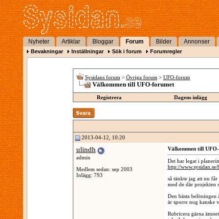
Nyheter
Artiklar
Bloggar
Forum
Bilder
Annonser
Bevakningar
Inställningar
Sök i forum
Forumregler
Sysidans forum
>
Övriga forum
>
UFO-forum
Välkommen till UFO-forumet
Registrera
Dagens inlägg
2013-04-12, 10:20
ulindh
Välkommen till UFO-
admin
Det har legat i planeri
http://www.sysidan.se/
Medlem sedan: sep 2003
Inlägg: 793
så tänkte jag att nu få
med de där projekten s
Den bästa belöningen ä
är sporre nog kanske vi 
Rubricera gärna ämnet 