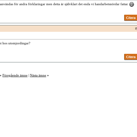
vändas för andra förklaringar men detta är självklart det enda vi handarbetsnördar fattar.
#
ut hos utomjordingar?
«
Föregående ämne
|
Nästa ämne
»