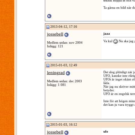
teknik hoppa in och v
Ta gärna en bild när du
2013-04-12, 17:16
jossebell
jaaa
Va kul
Nu ska jag g
Medlem sedan: nov 2004
Inlägg: 121
2015-01-03, 12:49
leningrad
Det slog plötsligt när j
UFO, kanske inte riktig
UFOt är inget okänt obj
Medlem sedan: dec 2003
låda.
Inlägg: 1 081
När jag nu skriver mitt
betyder.
UFO är en engelsk ter
Inte för att högen min
det kan ju vara tryggt a
2015-01-03, 16:12
jossebell
ufo