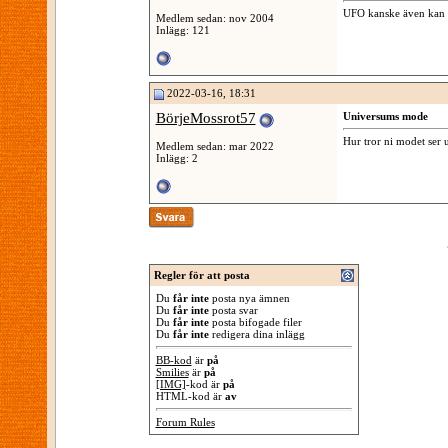
UFO kanske även kan an
Medlem sedan: nov 2004
Inlägg: 121
2022-03-16, 18:31
BörjeMossrot57
Universums mode
Hur tror ni modet ser 
Medlem sedan: mar 2022
Inlägg: 2
Regler för att posta
Du
får inte
posta nya ämnen
Du
får inte
posta svar
Du
får inte
posta bifogade filer
Du
får inte
redigera dina inlägg
BB-kod
är
på
Smilies
är
på
[IMG]
-kod är
på
HTML-kod är
av
Forum Rules