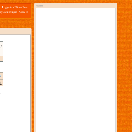
Annons
Logga in
-
Bli medlem!
ipsa en kompis
-
Skriv ut
g?
1
u