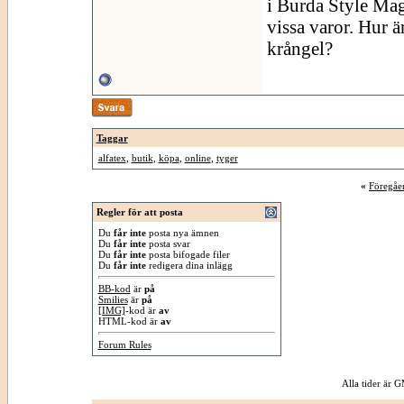
i Burda Style Mag
vissa varor. Hur 
krångel?
Taggar
alfatex
,
butik
,
köpa
,
online
,
tyger
«
Föregåe
Regler för att posta
Du
får inte
posta nya ämnen
Du
får inte
posta svar
Du
får inte
posta bifogade filer
Du
får inte
redigera dina inlägg
BB-kod
är
på
Smilies
är
på
[IMG]
-kod är
av
HTML-kod är
av
Forum Rules
Alla tider är