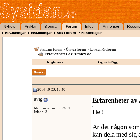
Nyheter
Artiklar
Bloggar
Forum
Bilder
Annonser
Recens
Bevakningar
Inställningar
Sök i forum
Forumregler
Sysidans forum
>
Övriga forum
>
Leverantörsforum
Erfarenheter av Alfatex.de
Registrera
Dagens inlägg
2014-10-23, 15:40
avig
Erfarenheter av 
Medlem sedan: okt 2014
Hej!
Inlägg: 3
Är det någon som h
kan dela med sig 