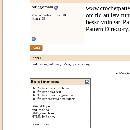
pluggomala
www.crochetpatte
om tid att leta ru
Medlem sedan: nov 2010
Inlägg: 33
beskrivningar. På
Pattern Directory.
Taggar
beskrivning
,
mönster
,
mössa
,
tips
,
virkning
«
Föregåe
Regler för att posta
Du
får inte
posta nya ämnen
Du
får inte
posta svar
Du
får inte
posta bifogade filer
Du
får inte
redigera dina inlägg
BB-kod
är
på
Smilies
är
på
[IMG]
-kod är
av
HTML-kod är
av
Forum Rules