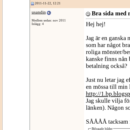
2011-11-22, 12:21
usandin
Bra sida med m
Medlem sedan: nov 2011
Hej hej!
Inlägg: 4
Jag är en ganska 
som har något bra
roliga mönster/bes
kanske finns nån 
betalning också?
Just nu letar jag 
en mössa till min 
http://1.bp.blog
Jag skulle vilja 
länken). Någon so
SÅÅÅÅ tacksam f
Bifogade bilder