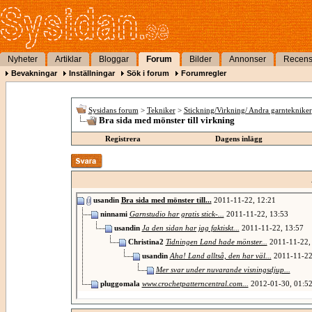
Nyheter
Artiklar
Bloggar
Forum
Bilder
Annonser
Recens
Bevakningar
Inställningar
Sök i forum
Forumregler
Sysidans forum
>
Tekniker
>
Stickning/Virkning/ Andra garntekniker
Bra sida med mönster till virkning
Registrera
Dagens inlägg
usandin
Bra sida med mönster till...
2011-11-22,
12:21
ninnami
Garnstudio har gratis stick-...
2011-11-22,
13:53
usandin
Ja den sidan har jag faktiskt...
2011-11-22,
13:57
Christina2
Tidningen Land hade mönster...
2011-11-22
usandin
Aha! Land alltså, den har väl...
2011-11-2
Mer svar under nuvarande visningsdjup...
pluggomala
www.crochetpatterncentral.com...
2012-01-30,
01:5