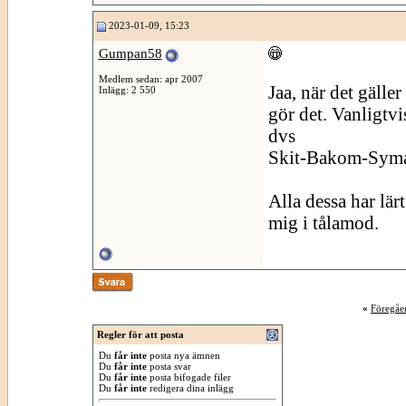
2023-01-09, 15:23
Gumpan58
Medlem sedan: apr 2007
Jaa, när det gälle
Inlägg: 2 550
gör det. Vanligtvi
dvs
Skit-Bakom-Syma
Alla dessa har lä
mig i tålamod.
«
Föregåe
Regler för att posta
Du
får inte
posta nya ämnen
Du
får inte
posta svar
Du
får inte
posta bifogade filer
Du
får inte
redigera dina inlägg