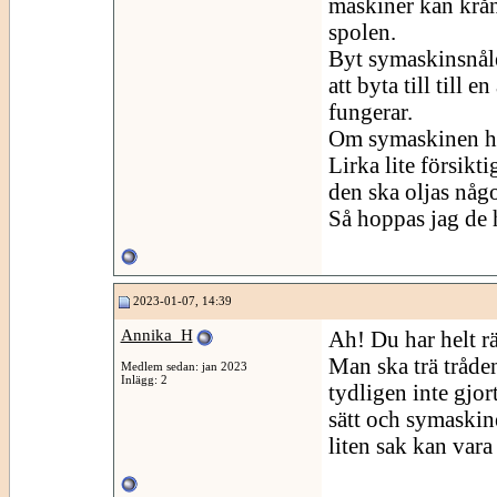
maskiner kan krån
spolen.
Byt symaskinsnåle
att byta till till
fungerar.
Om symaskinen har 
Lirka lite försikt
den ska oljas någ
Så hoppas jag de h
2023-01-07, 14:39
Annika_H
Ah! Du har helt rä
Man ska trä tråden
Medlem sedan: jan 2023
Inlägg: 2
tydligen inte gjort
sätt och symaskin
liten sak kan vara