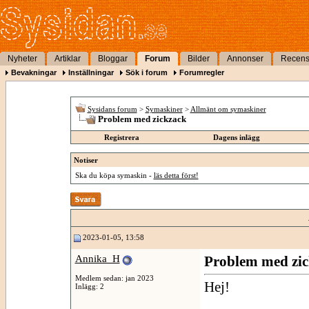
Nyheter
Artiklar
Bloggar
Forum
Bilder
Annonser
Recens
Bevakningar
Inställningar
Sök i forum
Forumregler
Sysidans forum
>
Symaskiner
>
Allmänt om symaskiner
Problem med zickzack
Registrera
Dagens inlägg
Notiser
Ska du köpa symaskin -
läs detta först!
2023-01-05, 13:58
Annika_H
Problem med zi
Medlem sedan: jan 2023
Hej!
Inlägg: 2