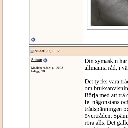
2023-01-07, 10:12
Stinap
Din symaskin har 
allmänna råd, i v
Medlem sedan: jul 2008
Inlägg: 98
Det tycks vara tr
om bruksanvisning
Börja med att trä
fel någonstans och
trådspänningen oc
övertråden. Spänn
röra alls. Det gäl