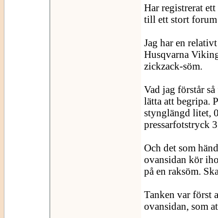
Har registrerat et
till ett stort for
Jag har en relati
Husqvarna Viking
zickzack-söm.
Vad jag förstår så 
lätta att begripa. 
stynglängd litet, 
pressarfotstryck 3
Och det som hände
ovansidan kör iho
på en raksöm. Ska
Tanken var först a
ovansidan, som att 