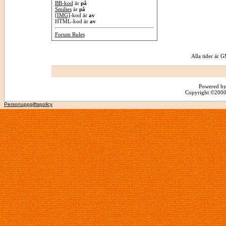
BB-kod
är
på
Smilies
är
på
[IMG]
-kod är
av
HTML-kod är
av
Forum Rules
Alla tider är
Powered by
Copyright ©2000 -
Personuppgiftspolicy