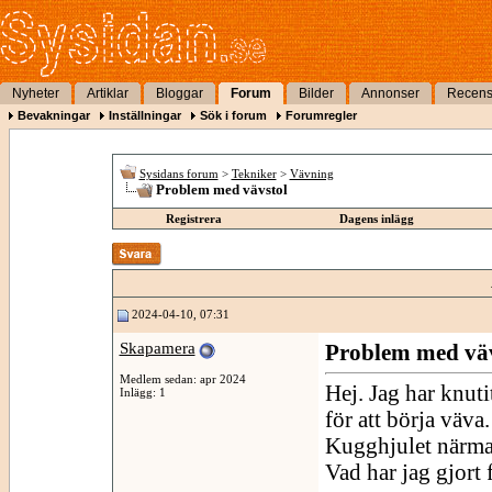
Nyheter
Artiklar
Bloggar
Forum
Bilder
Annonser
Recens
Bevakningar
Inställningar
Sök i forum
Forumregler
Sysidans forum
>
Tekniker
>
Vävning
Problem med vävstol
Registrera
Dagens inlägg
2024-04-10, 07:31
Skapamera
Problem med väv
Medlem sedan: apr 2024
Hej. Jag har knut
Inlägg: 1
för att börja väva.
Kugghjulet närmast
Vad har jag gjort f