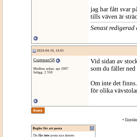
jag har fått svar 
tills väven är sträc
Senast redigerad
2024-04-10, 14:01
Gumpan58
Vid sidan av stoc
som du fäller ned
Medlem sedan: apr 2007
Inlägg: 2 550
Om inte det finns.
för olika vävstolar
«
Föregåe
Regler för att posta
Du
får inte
posta nya ämnen