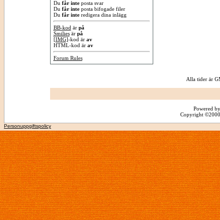
Du
får inte
posta svar
Du
får inte
posta bifogade filer
Du
får inte
redigera dina inlägg
BB-kod
är
på
Smilies
är
på
[IMG]
-kod är
av
HTML-kod är
av
Forum Rules
Alla tider är
Powered by
Copyright ©2000 -
Personuppgiftspolicy