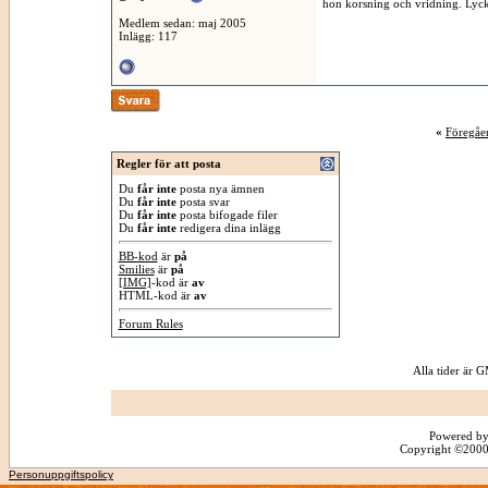
hon korsning och vridning. Lycka
Medlem sedan: maj 2005
Inlägg: 117
«
Föregåe
Regler för att posta
Du
får inte
posta nya ämnen
Du
får inte
posta svar
Du
får inte
posta bifogade filer
Du
får inte
redigera dina inlägg
BB-kod
är
på
Smilies
är
på
[IMG]
-kod är
av
HTML-kod är
av
Forum Rules
Alla tider är
Powered by
Copyright ©2000 -
Personuppgiftspolicy