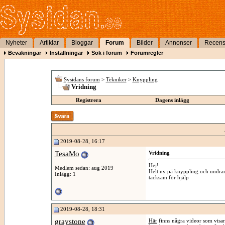
Nyheter
Artiklar
Bloggar
Forum
Bilder
Annonser
Recens
Bevakningar
Inställningar
Sök i forum
Forumregler
Sysidans forum
>
Tekniker
>
Knyppling
Vridning
Registrera
Dagens inlägg
2019-08-28, 16:17
TesaMo
Vridning
Hej!
Medlem sedan: aug 2019
Helt ny på knyppling och undrar 
Inlägg: 1
tacksam för hjälp
2019-08-28, 18:31
graystone
Här
finns några videor som visar