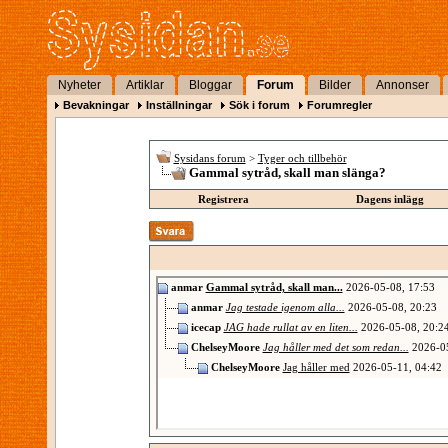
Nyheter
Artiklar
Bloggar
Forum
Bilder
Annonser
Bevakningar
Inställningar
Sök i forum
Forumregler
Sysidans forum
>
Tyger och tillbehör
Gammal sytråd, skall man slänga?
Registrera
Dagens inlägg
anmar
Gammal sytråd, skall man...
2026-05-08,
17:53
anmar
Jag testade igenom alla...
2026-05-08,
20:23
icecap
JAG hade rullat av en liten...
2026-05-08,
20:2
ChelseyMoore
Jag håller med det som redan...
2026-0
ChelseyMoore
Jag håller med
2026-05-11,
04:42