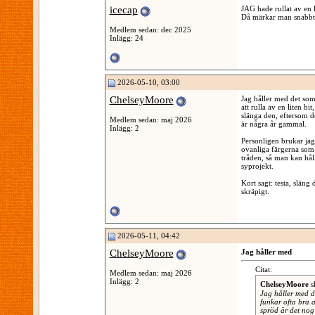
icecap
JAG hade rullat av en l
Då märkar man snabbt 
Medlem sedan: dec 2025
Inlägg: 24
2026-05-10, 03:00
ChelseyMoore
Jag håller med det som 
att rulla av en liten b
slänga den, eftersom d
Medlem sedan: maj 2026
är några år gammal.
Inlägg: 2
Personligen brukar jag
ovanliga färgerna som 
tråden, så man kan håll
syprojekt.
Kort sagt: testa, släng
skräpigt.
2026-05-11, 04:42
ChelseyMoore
Jag håller med
Citat:
Medlem sedan: maj 2026
Inlägg: 2
ChelseyMoore
s
Jag håller med de
funkar ofta bra a
spröd är det nog 