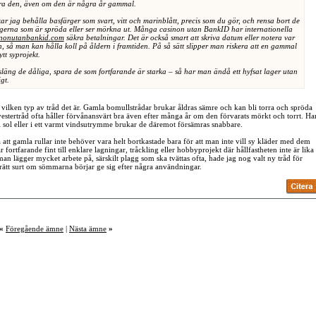
ra den, även om den är några år gammal.
r jag behålla basfärger som svart, vitt och marinblått, precis som du gör, och rensa bort de
gerna som är spröda eller ser mörkna ut. Många casinon utan BankID har internationella
inonutanbankid.com
säkra betalningar. Det är också smart att skriva datum eller notera var
, så man kan hålla koll på åldern i framtiden. På så sätt slipper man riskera att en gammal
ytt syprojekt.
 släng de dåliga, spara de som fortfarande är starka – så har man ändå ett hyfsat lager utan
igt.
å vilken typ av tråd det är. Gamla bomullstrådar brukar åldras sämre och kan bli torra och spröda
stertråd ofta håller förvånansvärt bra även efter många år om den förvarats mörkt och torrt. Ha
i sol eller i ett varmt vindsutrymme brukar de däremot försämras snabbare.
att gamla rullar inte behöver vara helt bortkastade bara för att man inte vill sy kläder med dem
fortfarande fint till enklare lagningar, tråckling eller hobbyprojekt där hållfastheten inte är lika
man lägger mycket arbete på, särskilt plagg som ska tvättas ofta, hade jag nog valt ny tråd för
r rätt surt om sömmarna börjar ge sig efter några användningar.
«
Föregående ämne
|
Nästa ämne
»