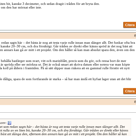
iten bit, kanske 3 decimeter, och sedan dragit i tråden för att bryta den.
om den har mörnat eller inte.
#
redan sagts här – det bästa är nog att testa varje rulle innan man slänger allt. Det funkar ofta bra
it, kanske 20–30 cm, och dra försiktigt. Går tråden av direkt eller känns spröd är det nog bäst att
en annars kan gå av mitt i ett projekt. Om den håller så kan man absolut spara den, även om den
 behålla basfärger som svart, vitt och marinblått, precis som du gör, och rensa bort de mer
är spröda eller ser mörkna ut. Det är också smart att skriva datum eller notera var man köpte
a koll på åldern i framtiden. På så sätt slipper man riskera att en gammal rulle förstör ett nytt
 de dåliga, spara de som fortfarande är starka – så har man ändå ett hyfsat lager utan att det blir
#
krev:
t som redan sagts här – det bästa är nog att testa varje rulle innan man slänger allt. Det
tt rulla av en liten bit, kanske 20–30 cm, och dra försiktigt. Går tråden av direkt eller känns
bäst att slänga den, eftersom den annars kan gå av mitt i ett projekt. Om den håller så kan