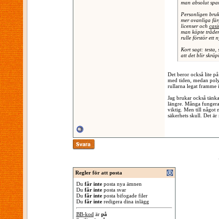
man absolut spa
Personligen bruka
mer ovanliga fär
licenser och
cas
man köpte tråden
rulle förstör ett n
Kort sagt: testa,
att det blir skräp
Det beror också lite p
med tiden, medan polye
rullarna legat framme 
Jag brukar också tänka 
längre. Många fungerar 
viktig. Men till något 
säkerhets skull. Det ä
Regler för att posta
Du
får inte
posta nya ämnen
Du
får inte
posta svar
Du
får inte
posta bifogade filer
Du
får inte
redigera dina inlägg
BB-kod
är
på