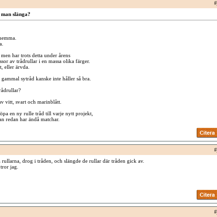
#
 man slänga?
a hemma.
a.
 men har trots detta under årens
or av trådrullar i en massa olika färger.
, eller ärvda.
t gammal sytråd kanske inte håller så bra.
rådrullar?
 vitt, svart och marinblått.
a en ny rulle tråd till varje nytt projekt,
an redan har ändå matchar.
#
 rullarna, drog i tråden, och slängde de rullar där tråden gick av.
tror jag.
#