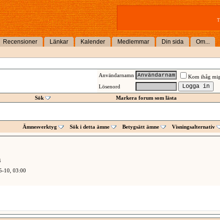
T
Recensioner
Länkar
Kalender
Medlemmar
Din sida
Om...
Användarnamn
Kom ihåg mi
Lösenord
Sök
Markera forum som lästa
Ämnesverktyg
Sök i detta ämne
Betygsätt ämne
Visningsalternativ
4
5-10,
03:00