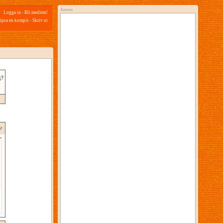
Annons
Logga in
-
Bli medlem!
ipsa en kompis
-
Skriv ut
g?