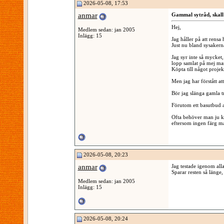
2026-05-08, 17:53
anmar
Gammal sytråd, skall
Hej,
Medlem sedan: jan 2005
Inlägg: 15
Jag håller på att rens
Just nu bland sysakern
Jag syr inte så mycket,
lopp samlat på mej mass
Köpta till något projekt
Men jag har förstått at
Bör jag slänga gamla t
Förutom ett basutbud av
Ofta behöver man ju köp
eftersom ingen färg m
2026-05-08, 20:23
anmar
Jag testade igenom alla
Sparar resten så länge, 
Medlem sedan: jan 2005
Inlägg: 15
2026-05-08, 20:24