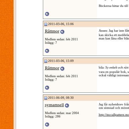
Böckerna hittar du till 
2011-03-06, 15:06
Råttmor
Ansen: Jag har inte få
kan skicka ett meddela
man kan låna eller blä
Medlem sedan: feb 2011
Inlägg: 7
2011-03-06, 15:09
Råttmor
bila:
Sy enkelt och rätt
vara en populär bok, sä
också väldigt intressan
Medlem sedan: feb 2011
Inlägg: 7
2011-06-09, 08:30
symamsell
Jag får nyhetsbrev frå
om sömnad och mönste
Medlem sedan: mar 2004
http://mccallpattern
Inlägg: 286