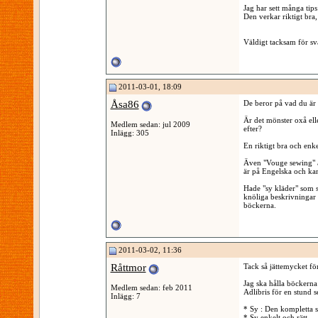
Jag har sett många tip
Den verkar riktigt bra,
Väldigt tacksam för sv
2011-03-01, 18:09
Åsa86
De beror på vad du är u
Är det mönster oxå ell
Medlem sedan: jul 2009
efter?
Inlägg: 305
En riktigt bra och enk
Även "Vouge sewing" är
är på Engelska och kan
Hade "sy kläder" som s
knöliga beskrivningar o
böckerna.
2011-03-02, 11:36
Råttmor
Tack så jättemycket fö
Jag ska hålla böckerna
Medlem sedan: feb 2011
Adlibris för en stund 
Inlägg: 7
* Sy : Den kompletta
* Sy enkelt och rätt