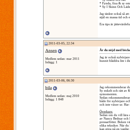
* Fynda, fixa & sy om
* Sy I Skinn Och Läde
Jag tänkte också så att 
stjäl en massa tid och 
Era tips är jättevärde
2011-03-05, 22:34
Ansen
Är du nöjd med böck
Jag är också nybörjare 
Medlem sedan: mar 2011
hunnit bläddra lite i
Inlägg: 1
2011-03-06, 06:30
bila
Jag rekommenderar du 
Sy enkelt och rätt av 
symomenten.
Medlem sedan: maj 2010
Sedan rekommenderar j
Inlägg: 1 848
både för nybörjare oc
och inte växer ur. Har 
Överkurs:
Sedan om du vill lära
av Nancy Bednar och P
pressarfötter. Boken v
olika tekniker. När d
kan göra på en vanlig