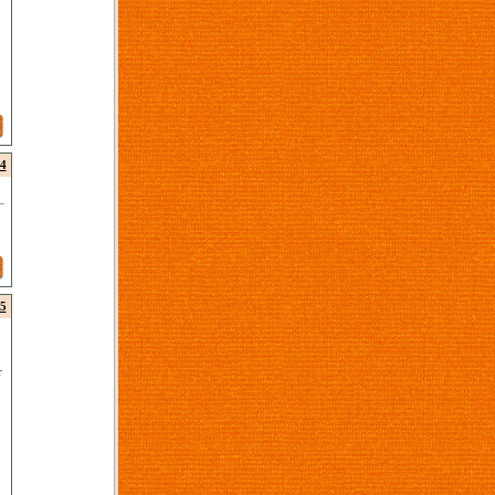
4
5
r