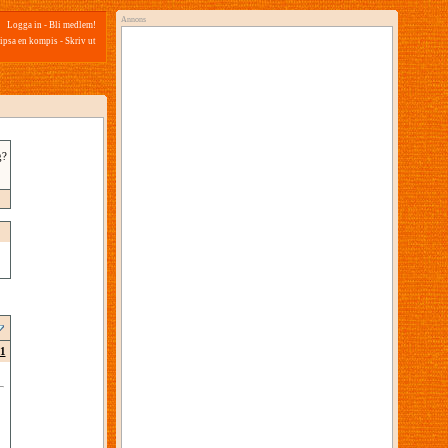
Annons
Logga in
-
Bli medlem!
ipsa en kompis
-
Skriv ut
g?
1