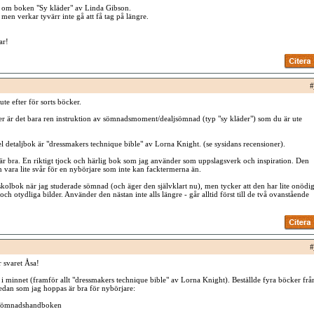
s om boken "Sy kläder" av Linda Gibson.
 men verkar tyvärr inte gå att få tag på längre.
ar!
#
te efter för sorts böcker.
er är det bara ren instruktion av sömnadsmoment/dealjsömnad (typ "sy kläder") som du är ute
el detaljbok är "dressmakers technique bible" av Lorna Knight. (se sysidans recensioner).
 bra. En riktigt tjock och härlig bok som jag använder som uppslagsverk och inspiration. Den
 vara lite svår för en nybörjare som inte kan facktermerna än.
kolbok när jag studerade sömnad (och äger den självklart nu), men tycker att den har lite onödig
ch otydliga bilder. Använder den nästan inte alls längre - går alltid först till de två ovanstående
#
r svaret Åsa!
 i minnet (framför allt "dressmakers technique bible" av Lorna Knight). Beställde fyra böcker frå
sedan som jag hoppas är bra för nybörjare:
 sömnadshandboken