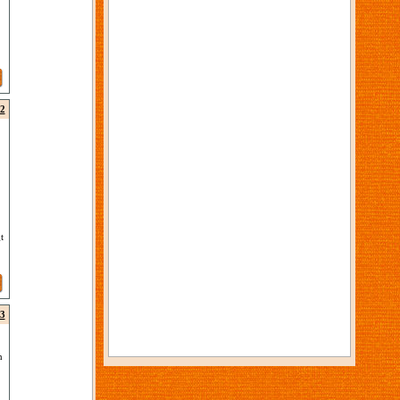
2
t
3
n