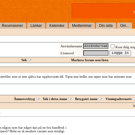
T
Recensioner
Länkar
Kalender
Medlemmar
Din sida
Om...
Användarnamn
Kom ihåg mi
Lösenord
Sök
Markera forum som lästa
erfiler som ni inte själva har upphovsrätt till. Tipsa inte heller om sajter som har mönster som
Ämnesverktyg
Sök i detta ämne
Betygsätt ämne
Visningsalternativ
#
e
s någon som har något tips på en bra handbok i
are)? Helst en så modern variant som möjligt.