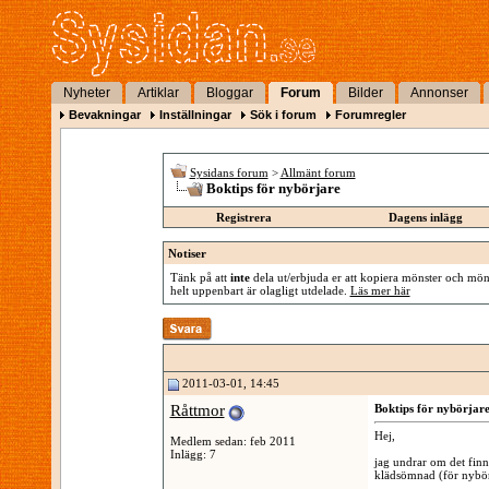
Nyheter
Artiklar
Bloggar
Forum
Bilder
Annonser
Bevakningar
Inställningar
Sök i forum
Forumregler
Sysidans forum
>
Allmänt forum
Boktips för nybörjare
Registrera
Dagens inlägg
Notiser
Tänk på att
inte
dela ut/erbjuda er att kopiera mönster och mönst
helt uppenbart är olagligt utdelade.
Läs mer här
2011-03-01, 14:45
Råttmor
Boktips för nybörjar
Hej,
Medlem sedan: feb 2011
Inlägg: 7
jag undrar om det finn
klädsömnad (för nybörj