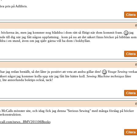
bra pris på Adlibris.
#
tt böckerna än, men jag kommer nog bläddra i dom rätt så flitigt när dom kommit fram.
jag
nde till dig när jag fått någon uppfattning.. kom på nu att det säkert finns böcker på bibblan som
ddra i en stund, även om jag själv gärna vill ha dom i bokhyllan.
#
har jag redan beställt, så det låter ju positivt att veta att andra gillar den!
Vouge Sewing
verka
kert något jag kommer kolla upp när jag fått lite bättre koll.
Sewing Machine techniqus
låter
t, lite annorlunda boktips också, tack!
#
n McCalls mönster site, och idag fick jag denna "Serious Sewing" med många förslag på böcker
rkonstruktion.
.mccall.com/news...BMV201106Books