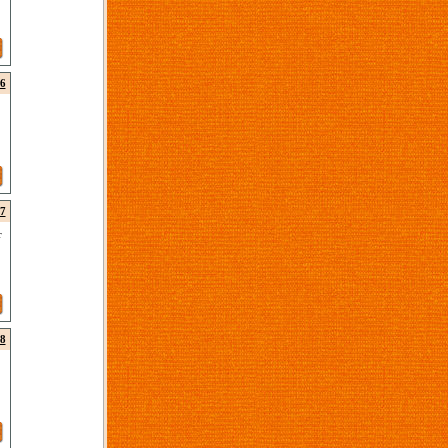
6
7
r
8