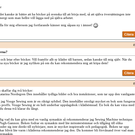
r
det kanske är bättre att ha böcker på svenska till att börja med, så att själva översättningen inte
energi som man hellre vill lägga ned på själva arbetet.
fulla för mig eftersom jag fortfarande känner mig såpass ny i ämnet!
#
erna?
och letar efter böcker. Vill framför allt sy kläder till barnen, sedan kanske till mig själv. När du
 dina nya böcker är jag nyfiken på om du kan rekommendera mig att köpa dem!
#
skaffar dig två böcker:
Katarina Nordegren Den innehåller tydliga bilder och bra instuktioner, som tar upp den vanligaste
ag Vouge Sewing som är en riktigt sybibel. Den innehåller otroligt mycket en bok som fungera
h proffs. Vouge Sewing är en helt underbar uppslagsbok i klädsömnad. En bok du kan växa med
du dessa två klarar du långt.
 dig vad du kan göra med en vanlig symaskin så rekommenderar jag Sewing Machine techniqus
ugh-Gannon. Boken fodrar en symaskin med lite mönstersömmar och tillgång till olika
änder sig inte direkt till nybörjare, men är mycket inspirerade och pedagogisk. Boken tar upp
u har blivit lite varm i kläderna rekommenderar jag den. Du kommer bli förvånand över vad man
 symaskin.