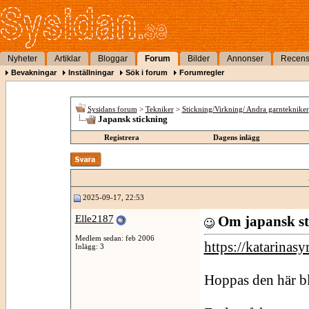
Nyheter
Artiklar
Bloggar
Forum
Bilder
Annonser
Recens
Bevakningar
Inställningar
Sök i forum
Forumregler
Sysidans forum
>
Tekniker
>
Stickning/Virkning/ Andra garntekniker
Japansk stickning
Registrera
Dagens inlägg
2025-09-17, 22:53
Elle2187
Om japansk sti
Medlem sedan: feb 2006
https://katarinas
Inlägg: 3
Hoppas den här bl