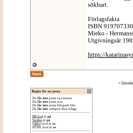
sökbart.
Förlagsfakta
ISBN 919707330x 
Mieko - Hermans
Utgivningsår 198
https://katarinas
«
Föregåe
Regler för att posta
Du
får inte
posta nya ämnen
Du
får inte
posta svar
Du
får inte
posta bifogade filer
Du
får inte
redigera dina inlägg
BB-kod
är
på
Smilies
är
på
[IMG]
-kod är
av
HTML-kod är
av