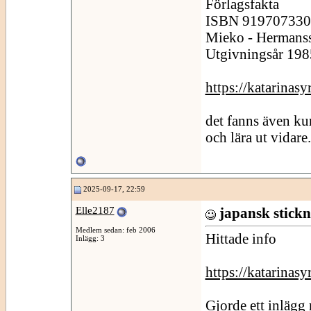
Förlagsfakta
ISBN 919707330x 
Mieko - Hermans
Utgivningsår 198
https://katarinas
det fanns även ku
och lära ut vidare.
2025-09-17, 22:59
Elle2187
japansk stickn
Medlem sedan: feb 2006
Hittade info
Inlägg: 3
https://katarinas
Gjorde ett inlägg 