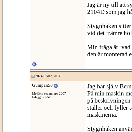
Jag är ny till att
2104D som jag håll
Stygnhaken sitter
vid det främre höl
Min fråga är: vad 
den är monterad e
2024-07-02, 20:33
Gumpan58
Jag har själv Berni
På min maskin mont
Medlem sedan: apr 2007
Inlägg: 2 550
på beskrivningen 
ställer och fylle
maskinerna.
Stygnhaken använd