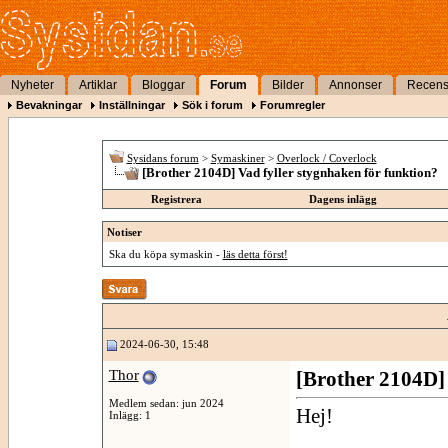
Nyheter
Artiklar
Bloggar
Forum
Bilder
Annonser
Recens
Bevakningar
Inställningar
Sök i forum
Forumregler
Sysidans forum
>
Symaskiner
>
Overlock / Coverlock
[Brother 2104D] Vad fyller stygnhaken för funktion?
Registrera
Dagens inlägg
Notiser
Ska du köpa symaskin -
läs detta först!
2024-06-30, 15:48
Thor
[Brother 2104D] 
Medlem sedan: jun 2024
Hej!
Inlägg: 1