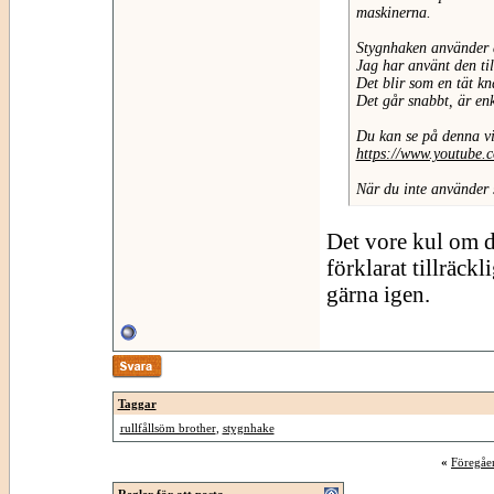
maskinerna.
Stygnhaken använder du
Jag har använt den till
Det blir som en tät k
Det går snabbt, är enk
Du kan se på denna v
https://www.youtub
När du inte använder 
Det vore kul om du
förklarat tillräckli
gärna igen.
Taggar
rullfållsöm brother
,
stygnhake
«
Föregåe