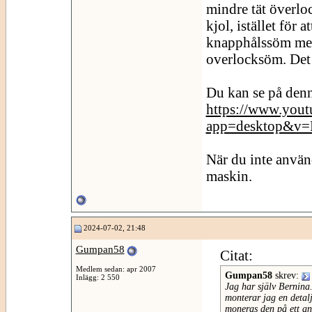
mindre tät överloc
kjol, istället för 
knapphålssöm men
overlocksöm. Det 
Du kan se på denn
https://www.yout
app=desktop&v
När du inte använ
maskin.
2024-07-02, 21:48
Gumpan58
Citat:
Medlem sedan: apr 2007
Gumpan58
skrev:
Inlägg: 2 550
Jag har själv Bernina.
monterar jag en detal
moneras den på ett ann