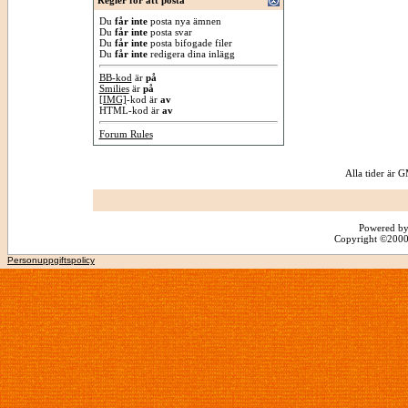
Regler för att posta
Du
får inte
posta nya ämnen
Du
får inte
posta svar
Du
får inte
posta bifogade filer
Du
får inte
redigera dina inlägg
BB-kod
är
på
Smilies
är
på
[IMG]
-kod är
av
HTML-kod är
av
Forum Rules
Alla tider är
Powered by
Copyright ©2000 -
Personuppgiftspolicy