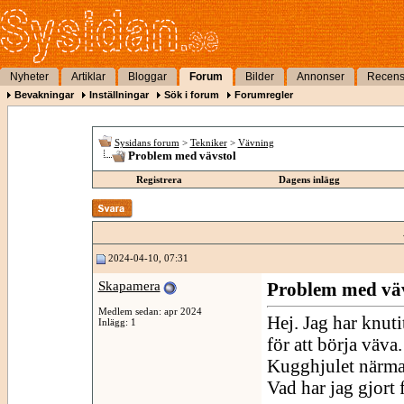
Nyheter
Artiklar
Bloggar
Forum
Bilder
Annonser
Recens
Bevakningar
Inställningar
Sök i forum
Forumregler
Sysidans forum
>
Tekniker
>
Vävning
Problem med vävstol
Registrera
Dagens inlägg
2024-04-10, 07:31
Skapamera
Problem med väv
Medlem sedan: apr 2024
Hej. Jag har knut
Inlägg: 1
för att börja väva.
Kugghjulet närmast
Vad har jag gjort f