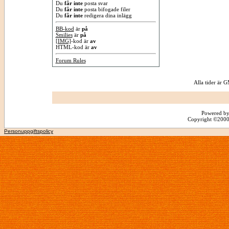
Du
får inte
posta svar
Du
får inte
posta bifogade filer
Du
får inte
redigera dina inlägg
BB-kod
är
på
Smilies
är
på
[IMG]
-kod är
av
HTML-kod är
av
Forum Rules
Alla tider är
Powered by
Copyright ©2000 -
Personuppgiftspolicy