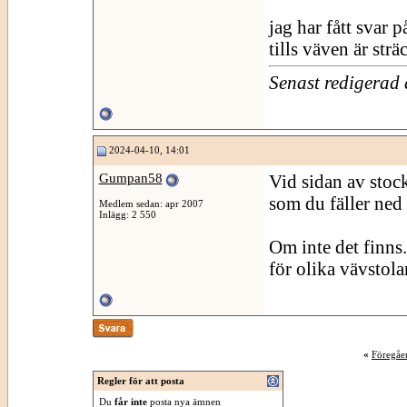
jag har fått svar 
tills väven är sträc
Senast redigerad
2024-04-10, 14:01
Gumpan58
Vid sidan av stoc
som du fäller ned
Medlem sedan: apr 2007
Inlägg: 2 550
Om inte det finns.
för olika vävstolar
«
Föregåe
Regler för att posta
Du
får inte
posta nya ämnen