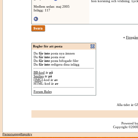
hon korsning och vridning. Lycka
Medlem sedan: maj 2005
Inlägg: 117
«
Föregåe
Regler för att posta
Du
får inte
posta nya ämnen
Du
får inte
posta svar
Du
får inte
posta bifogade filer
Du
får inte
redigera dina inlägg
BB-kod
är
på
Smilies
är
på
[IMG]
-kod är
av
HTML-kod är
av
Forum Rules
Alla tider är
Powered by
Copyright ©2000 -
Personuppgiftspolicy