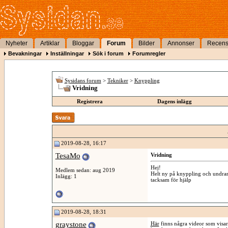
Nyheter
Artiklar
Bloggar
Forum
Bilder
Annonser
Recens
Bevakningar
Inställningar
Sök i forum
Forumregler
Sysidans forum
>
Tekniker
>
Knyppling
Vridning
Registrera
Dagens inlägg
2019-08-28, 16:17
TesaMo
Vridning
Hej!
Medlem sedan: aug 2019
Helt ny på knyppling och undrar 
Inlägg: 1
tacksam för hjälp
2019-08-28, 18:31
graystone
Här
finns några videor som visar